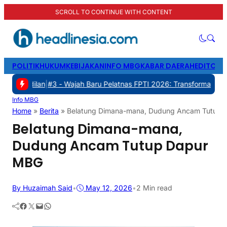
SCROLL TO CONTINUE WITH CONTENT
POLITIK
HUKUM
KEBIJAKAN
INFO MBG
KABAR DAERAH
EDITORI
n
|
#3 -
Wajah Baru Pelatnas FPTI 2026: Transformasi Manajemen, Tra
Info MBG
Home
»
Berita
»
Belatung Dimana-mana, Dudung Ancam Tutup 
Belatung Dimana-mana,
Dudung Ancam Tutup Dapur
MBG
By Huzaimah Said
•
May 12, 2026
•
2 Min read
Facebook
Twitter
Mail
WhatsApp