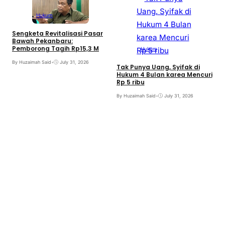
Hukum
Sengketa Revitalisasi Pasar
Bawah Pekanbaru:
Pemborong Tagih Rp15,3 M
Hukum
By Huzaimah Said
•
July 31, 2026
Tak Punya Uang, Syifak di
Hukum 4 Bulan karea Mencuri
Rp 5 ribu
B
By Huzaimah Said
•
July 31, 2026
T
I
B