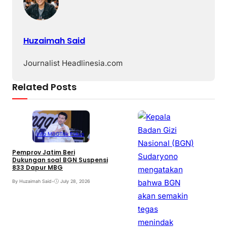
Huzaimah Said
Journalist Headlinesia.com
Related Posts
Info MBG
Titik Fokus
Pemprov Jatim Beri
Dukungan soal BGN Suspensi
833 Dapur MBG
By Huzaimah Said
•
July 28, 2026