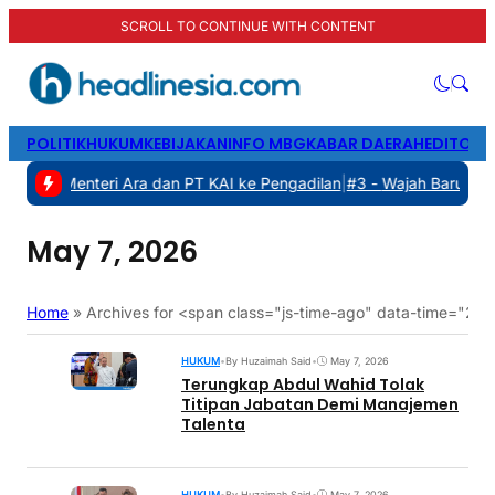
SCROLL TO CONTINUE WITH CONTENT
POLITIK
HUKUM
KEBIJAKAN
INFO MBG
KABAR DAERAH
EDITORI
Gugat Menteri Ara dan PT KAI ke Pengadilan
|
#3 -
Wajah Baru Pelat
May 7, 2026
Home
»
Archives for <span class="js-time-ago" data-time="2
HUKUM
•
By Huzaimah Said
•
May 7, 2026
Terungkap Abdul Wahid Tolak
Titipan Jabatan Demi Manajemen
Talenta
HUKUM
•
By Huzaimah Said
•
May 7, 2026