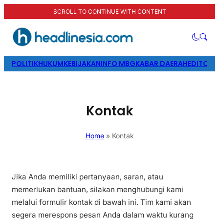
SCROLL TO CONTINUE WITH CONTENT
POLITIK
HUKUM
KEBIJAKAN
INFO MBG
KABAR DAERAH
EDITORI
Kontak
Home
»
Kontak
Jika Anda memiliki pertanyaan, saran, atau
memerlukan bantuan, silakan menghubungi kami
melalui formulir kontak di bawah ini. Tim kami akan
segera merespons pesan Anda dalam waktu kurang