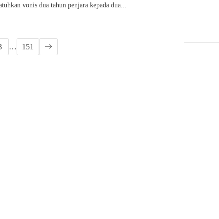
tuhkan vonis dua tahun penjara kepada dua...
3
…
151