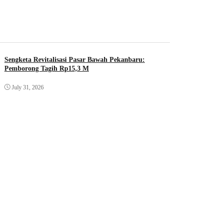
Sengketa Revitalisasi Pasar Bawah Pekanbaru:
Pemborong Tagih Rp15,3 M
July 31, 2026