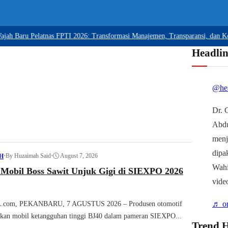
aru Pelatnas FPTI 2026: Transformasi Manajemen, Transparansi, dan Komitme
Headlin
@hea
Dr. 
Abd
menj
dipa
•
By Huzaimah Said
•
August 7, 2026
H
Wahi
Mobil Boss Sawit Unjuk Gigi di SIEXPO 2026
vide
♬ or
com, PEKANBARU, 7 AGUSTUS 2026 – Produsen otomotif
n mobil ketangguhan tinggi BJ40 dalam pameran SIEXPO...
Trend H