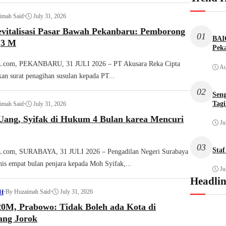
imah Said
•
July 31, 2026
evitalisasi Pasar Bawah Pekanbaru: Pemborong
01
BAI
,3 M
Pek
om, PEKANBARU, 31 JULI 2026 – PT Akusara Reka Cipta
Au
an surat penagihan susulan kepada PT...
02
Seng
Tag
imah Said
•
July 31, 2026
Uang, Syifak di Hukum 4 Bulan karea Mencuri
Ju
03
Sta
om, SURABAYA, 31 JULI 2026 – Pengadilan Negeri Surabaya
is empat bulan penjara kepada Moh Syifak,...
Ju
Headli
•
By Huzaimah Said
•
July 31, 2026
H
20M, Prabowo: Tidak Boleh ada Kota di
ang Jorok