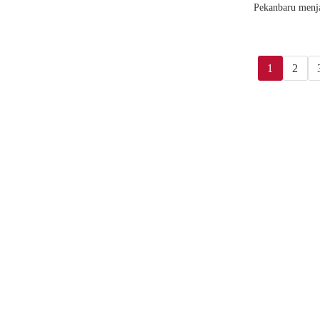
Pekanbaru menja
1
2