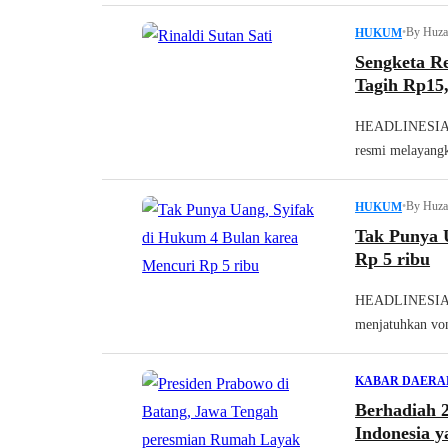
•
By Huza
HUKUM
Sengketa R
Tagih Rp15
HEADLINESIA.c
resmi melayangk
•
By Huza
HUKUM
Tak Punya 
Rp 5 ribu
HEADLINESIA.c
menjatuhkan von
KABAR DAERA
Berhadiah 
Indonesia y