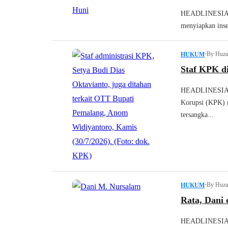
HEADLINESIA.c
menyiapkan inse
•
By Huza
HUKUM
Staf KPK d
HEADLINESIA.c
Korupsi (KPK) 
tersangka...
•
By Huza
HUKUM
Rata, Dani 
HEADLINESIA.