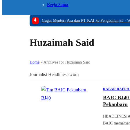
Kerja Sama
ikam
|
#2 -
Hercules Gugat Menteri Ara dan PT KAI ke Pengadilan
|
#3 -
Wajah B
Huzaimah Said
Home
»
Archives for Huzaimah Said
Journalist Headlinesia.com
KABAR DAERA
BAIC BJ40 
Pekanbaru
HEADLINESIA.
BAIC memamerka