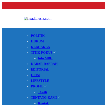
POLITIK
HUKUM
KEBIJAKAN
TITIK FOKUS
Info MBG
KABAR DAERAH
EDITORIAL
OPINI
LIFESTYLE
PROFIL
Tokoh
TENTANG KAMI
Kontak