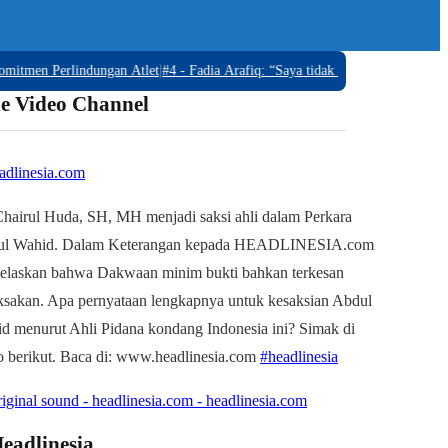
n Perlindungan Atlet
|
#4 -
Fadia Arafiq: “Saya tidak OTT, Tidak ada Barang 
e Video Channel
dlinesia.com
Chairul Huda, SH, MH menjadi saksi ahli dalam Perkara
ul Wahid. Dalam Keterangan kepada HEADLINESIA.com
elaskan bahwa Dakwaan minim bukti bahkan terkesan
ksakan. Apa pernyataan lengkapnya untuk kesaksian Abdul
d menurut Ahli Pidana kondang Indonesia ini? Simak di
o berikut. Baca di: www.headlinesia.com
#headlinesia
iginal sound - headlinesia.com - headlinesia.com
eadlinesia