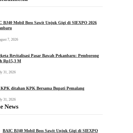
C BJ40 Mobil Boss Sawit Unjuk Gigi di SIEXPO 2026
anbaru
gust 7, 2026
keta Revitalisasi Pasar Bawah Pekanbaru: Pemborong
ih Rp15,3 M
ly 31, 2026
f KPK ditahan KPK Bersama Bupati Pemalang
ly 31, 2026
ne News
BAIC BJ40 Mobil Boss Sawit Unjuk Gigi di SIEXPO