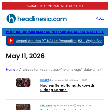
SCROLL TO CONTINUE WITH CONTENT
POLITIK
HUKUM
KEBIJAKAN
INFO MBG
KABAR DAERAH
EDITORI
 Gugat Menteri Ara dan PT KAI ke Pengadilan
|
#3 -
Wajah Baru Pelat
May 11, 2026
Home
»
Archives for <span class="js-time-ago" data-time="2
HUKUM
•
By Huzaimah Said
•
May 11, 2026
Nadiem Seret Nama Jokowi di
Sidang Korupsi
KEBIJAKAN
•
By Huzaimah Said
•
May 11, 2026