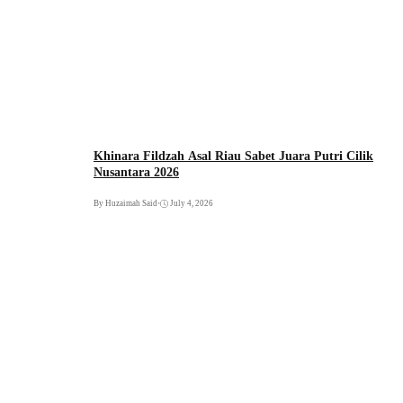
Khinara Fildzah Asal Riau Sabet Juara Putri Cilik
Nusantara 2026
By Huzaimah Said
•
July 4, 2026