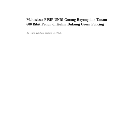
Mahasiswa FISIP UNRI Gotong Royong dan Tanam
600 Bibit Pohon di Kulim Dukung Green Policing
By Huzaimah Said
•
July 23, 2026