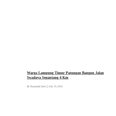
Warga Lampung Timur Patungan Bangun Jalan
Swadaya Sepanjang 4 Km
By Huzaimah Said
•
July 19, 2026