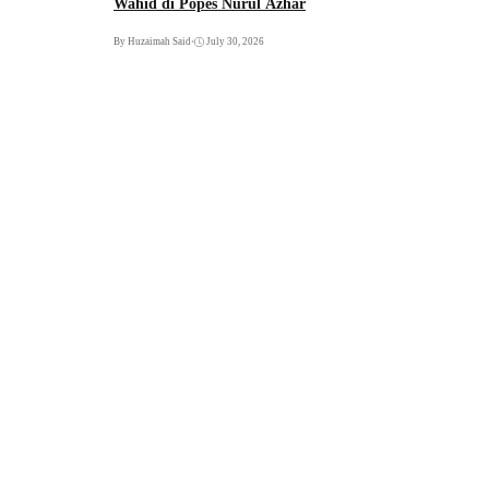
Wahid di Popes Nurul Azhar
By Huzaimah Said
•
July 30, 2026