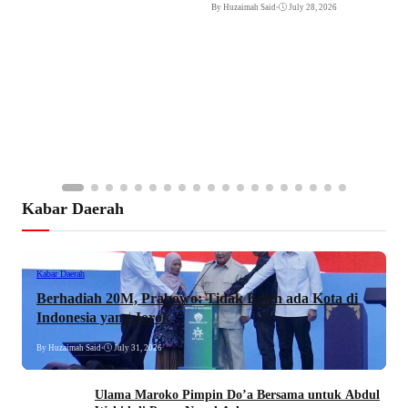
By Huzaimah Said
•
July 28, 2026
Kabar Daerah
Kabar Daerah
Berhadiah 20M, Prabowo: Tidak Boleh ada Kota di
Indonesia yang Jorok
By Huzaimah Said
•
July 31, 2026
Ulama Maroko Pimpin Do’a Bersama untuk Abdul