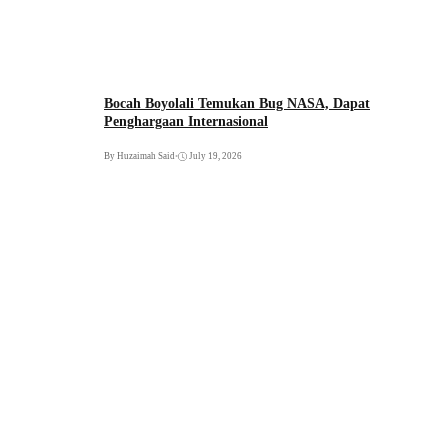
Bocah Boyolali Temukan Bug NASA, Dapat
Penghargaan Internasional
By Huzaimah Said
•
July 19, 2026