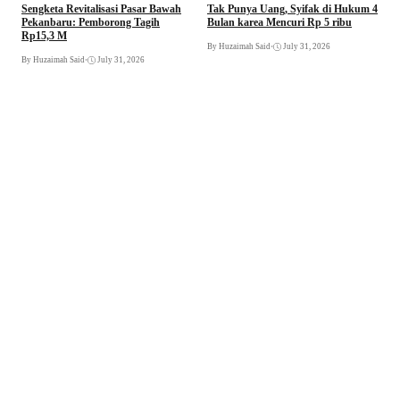
Sengketa Revitalisasi Pasar Bawah
Tak Punya Uang, Syifak di Hukum 4
S
Pekanbaru: Pemborong Tagih
Bulan karea Mencuri Rp 5 ribu
B
Rp15,3 M
By Huzaimah Said
•
July 31, 2026
B
By Huzaimah Said
•
July 31, 2026