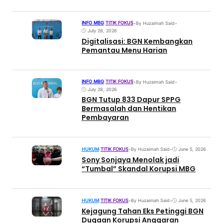
INFO MBG
|
TITIK FOKUS
•
By Huzaimah Said
•
July 28, 2026
Digitalisasi: BGN Kembangkan
Pemantau Menu Harian
INFO MBG
|
TITIK FOKUS
•
By Huzaimah Said
•
July 28, 2026
BGN Tutup 833 Dapur SPPG
Bermasalah dan Hentikan
Pembayaran
HUKUM
|
TITIK FOKUS
•
By Huzaimah Said
•
June 5, 2026
Sony Sonjaya Menolak jadi
“Tumbal” Skandal Korupsi MBG
HUKUM
|
TITIK FOKUS
•
By Huzaimah Said
•
June 5, 2026
Kejagung Tahan Eks Petinggi BGN
Dugaan Korupsi Anggaran