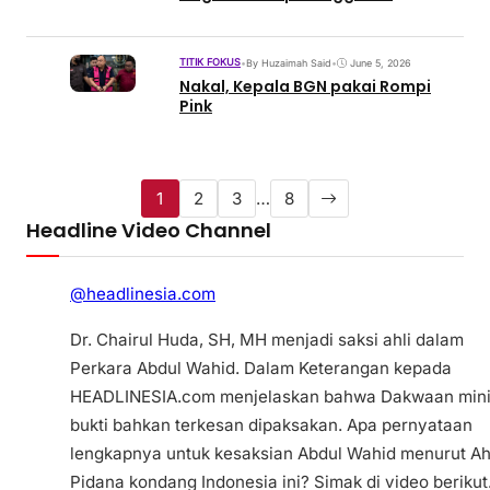
TITIK FOKUS
•
By Huzaimah Said
•
June 5, 2026
Nakal, Kepala BGN pakai Rompi
Pink
1
2
3
…
8
Headline Video Channel
@headlinesia.com
Dr. Chairul Huda, SH, MH menjadi saksi ahli dalam
Perkara Abdul Wahid. Dalam Keterangan kepada
HEADLINESIA.com menjelaskan bahwa Dakwaan min
bukti bahkan terkesan dipaksakan. Apa pernyataan
lengkapnya untuk kesaksian Abdul Wahid menurut Ah
Pidana kondang Indonesia ini? Simak di video berikut