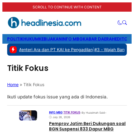
SCROLL TO CONTINUE WITH CONTENT
POLITIK
HUKUM
KEBIJAKAN
INFO MBG
KABAR DAERAH
EDITORI
Gugat Menteri Ara dan PT KAI ke Pengadilan
|
#3 -
Wajah Baru Pelat
Titik Fokus
Home
»
Titik Fokus
Ikuti update fokus issue yang ada di Indonesia.
INFO MBG
|
TITIK FOKUS
•
By Huzaimah Said
•
July 28, 2026
Pemprov Jatim Beri Dukungan soal
BGN Suspensi 833 Dapur MBG