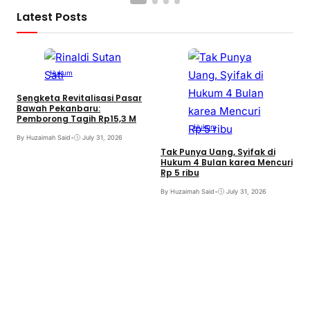
Latest Posts
Hukum
Sengketa Revitalisasi Pasar
Bawah Pekanbaru:
Pemborong Tagih Rp15,3 M
Hukum
By Huzaimah Said
•
July 31, 2026
Tak Punya Uang, Syifak di
Hukum 4 Bulan karea Mencuri
Rp 5 ribu
B
By Huzaimah Said
•
July 31, 2026
T
I
B