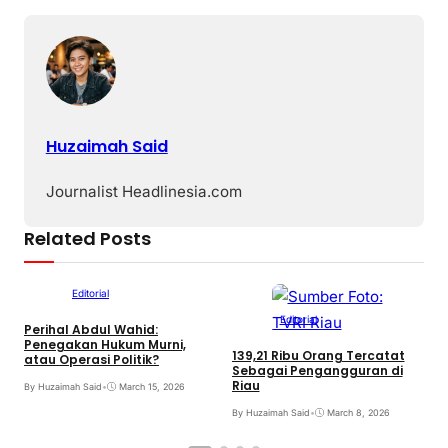
Huzaimah Said
Journalist Headlinesia.com
Related Posts
Editorial
Editorial
Perihal Abdul Wahid:
M
Penegakan Hukum Murni,
“
139,21 Ribu Orang Tercatat
atau Operasi Politik?
Sebagai Pengangguran di
B
Riau
By Huzaimah Said
•
March 15, 2026
By Huzaimah Said
•
March 8, 2026