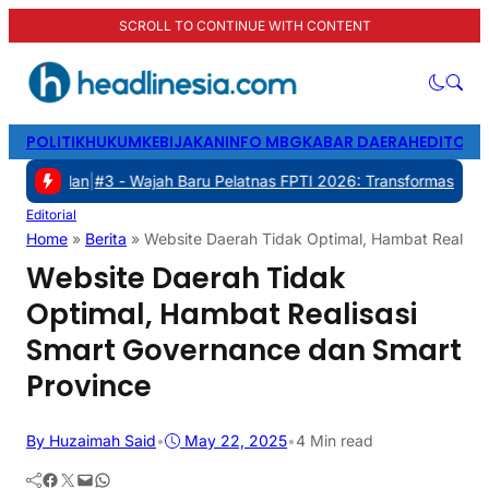
SCROLL TO CONTINUE WITH CONTENT
POLITIK
HUKUM
KEBIJAKAN
INFO MBG
KABAR DAERAH
EDITORI
#3 -
Wajah Baru Pelatnas FPTI 2026: Transformasi Manajemen, Tran
Editorial
Home
»
Berita
»
Website Daerah Tidak Optimal, Hambat Realisa
Website Daerah Tidak
Optimal, Hambat Realisasi
Smart Governance dan Smart
Province
By Huzaimah Said
•
May 22, 2025
•
4 Min read
Facebook
Twitter
Mail
WhatsApp