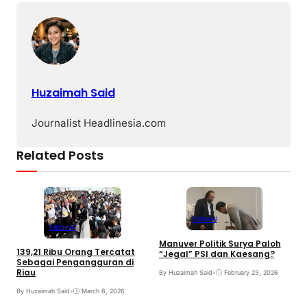
Huzaimah Said
Journalist Headlinesia.com
Related Posts
Editorial
Editorial
Manuver Politik Surya Paloh
L
139,21 Ribu Orang Tercatat
“Jegal” PSI dan Kaesang?
P
Sebagai Pengangguran di
S
Riau
By Huzaimah Said
•
February 23, 2026
B
By Huzaimah Said
•
March 8, 2026