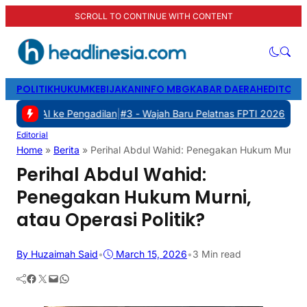
SCROLL TO CONTINUE WITH CONTENT
POLITIK
HUKUM
KEBIJAKAN
INFO MBG
KABAR DAERAH
EDITORI
T KAI ke Pengadilan
|
#3 -
Wajah Baru Pelatnas FPTI 2026: Transform
Editorial
Home
»
Berita
»
Perihal Abdul Wahid: Penegakan Hukum Murni, a
Perihal Abdul Wahid:
Penegakan Hukum Murni,
atau Operasi Politik?
By Huzaimah Said
•
March 15, 2026
•
3 Min read
Facebook
Twitter
Mail
WhatsApp