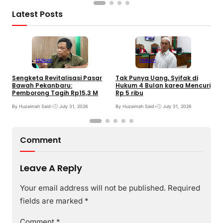
Latest Posts
Hukum
Hukum
Sengketa Revitalisasi Pasar
Tak Punya Uang, Syifak di
B
Bawah Pekanbaru:
Hukum 4 Bulan karea Mencuri
T
Pemborong Tagih Rp15,3 M
Rp 5 ribu
I
By Huzaimah Said
•
July 31, 2026
By Huzaimah Said
•
July 31, 2026
B
Comment
Leave A Reply
Your email address will not be published.
Required
fields are marked
*
Comment
*