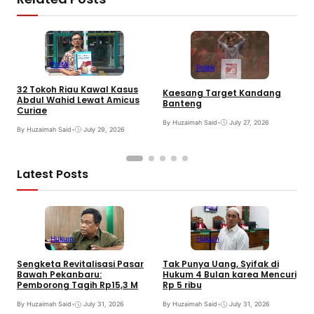
Politik
Politik
32 Tokoh Riau Kawal Kasus
Kaesang Target Kandang
G
Abdul Wahid Lewat Amicus
Banteng
I
Curiae
F
By Huzaimah Said
•
July 27, 2026
By Huzaimah Said
•
July 29, 2026
B
Latest Posts
Hukum
Hukum
Sengketa Revitalisasi Pasar
Tak Punya Uang, Syifak di
B
Bawah Pekanbaru:
Hukum 4 Bulan karea Mencuri
T
Pemborong Tagih Rp15,3 M
Rp 5 ribu
I
By Huzaimah Said
•
July 31, 2026
By Huzaimah Said
•
July 31, 2026
B