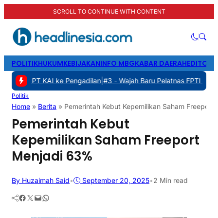
SCROLL TO CONTINUE WITH CONTENT
POLITIK
HUKUM
KEBIJAKAN
INFO MBG
KABAR DAERAH
EDITORI
dan PT KAI ke Pengadilan
|
#3 -
Wajah Baru Pelatnas FPTI 2026: Tran
Politik
Home
»
Berita
»
Pemerintah Kebut Kepemilikan Saham Freeport
Pemerintah Kebut
Kepemilikan Saham Freeport
Menjadi 63%
By Huzaimah Said
•
September 20, 2025
•
2 Min read
Facebook
Twitter
Mail
WhatsApp