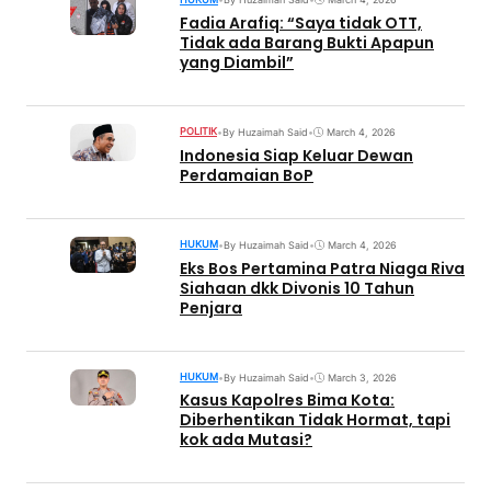
Fadia Arafiq: “Saya tidak OTT,
Tidak ada Barang Bukti Apapun
yang Diambil”
POLITIK
•
By Huzaimah Said
•
March 4, 2026
Indonesia Siap Keluar Dewan
Perdamaian BoP
HUKUM
•
By Huzaimah Said
•
March 4, 2026
Eks Bos Pertamina Patra Niaga Riva
Siahaan dkk Divonis 10 Tahun
Penjara
HUKUM
•
By Huzaimah Said
•
March 3, 2026
Kasus Kapolres Bima Kota:
Diberhentikan Tidak Hormat, tapi
kok ada Mutasi?