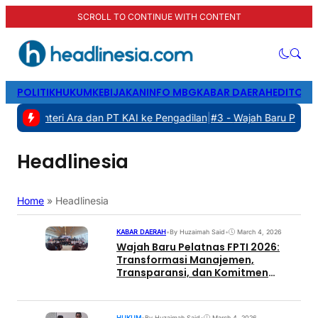
SCROLL TO CONTINUE WITH CONTENT
POLITIK
HUKUM
KEBIJAKAN
INFO MBG
KABAR DAERAH
EDITORI
gat Menteri Ara dan PT KAI ke Pengadilan
|
#3 -
Wajah Baru Pelatnas
Headlinesia
Home
»
Headlinesia
KABAR DAERAH
•
By Huzaimah Said
•
March 4, 2026
Wajah Baru Pelatnas FPTI 2026:
Transformasi Manajemen,
Transparansi, dan Komitmen
Perlindungan Atlet
HUKUM
•
By Huzaimah Said
•
March 4, 2026