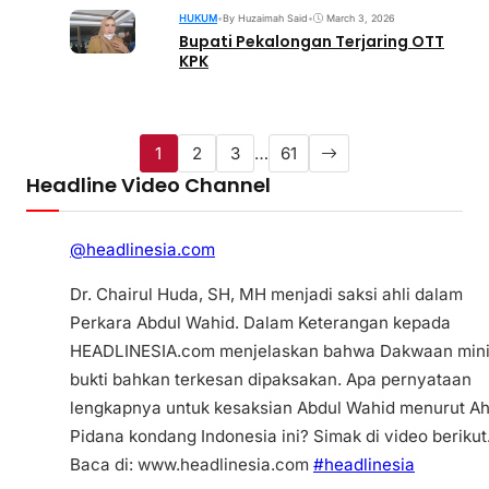
HUKUM
•
By Huzaimah Said
•
March 3, 2026
Bupati Pekalongan Terjaring OTT
KPK
1
2
3
…
61
Headline Video Channel
@headlinesia.com
Dr. Chairul Huda, SH, MH menjadi saksi ahli dalam
Perkara Abdul Wahid. Dalam Keterangan kepada
HEADLINESIA.com menjelaskan bahwa Dakwaan min
bukti bahkan terkesan dipaksakan. Apa pernyataan
lengkapnya untuk kesaksian Abdul Wahid menurut Ah
Pidana kondang Indonesia ini? Simak di video berikut
Baca di: www.headlinesia.com
#headlinesia