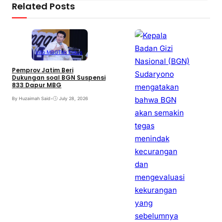
Related Posts
Info MBG
Titik Fokus
Pemprov Jatim Beri
Dukungan soal BGN Suspensi
833 Dapur MBG
By Huzaimah Said
•
July 28, 2026
B
B
P
B