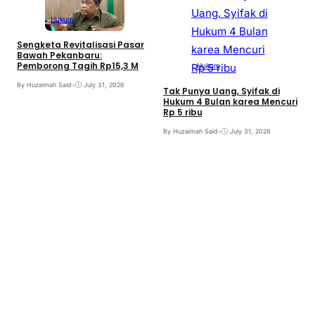
Hukum
Sengketa Revitalisasi Pasar
Bawah Pekanbaru:
Pemborong Tagih Rp15,3 M
Hukum
By Huzaimah Said
•
July 31, 2026
Tak Punya Uang, Syifak di
Hukum 4 Bulan karea Mencuri
Rp 5 ribu
B
By Huzaimah Said
•
July 31, 2026
T
I
B