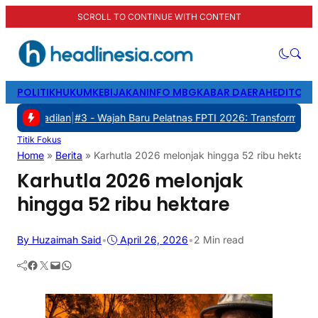
SCROLL TO CONTINUE WITH CONTENT
POLITIK
HUKUM
KEBIJAKAN
INFO MBG
KABAR DAERAH
EDITORI
lan
|
#3 -
Wajah Baru Pelatnas FPTI 2026: Transformasi Manajemen, T
Titik Fokus
Home
»
Berita
»
Karhutla 2026 melonjak hingga 52 ribu hektare
Karhutla 2026 melonjak
hingga 52 ribu hektare
By Huzaimah Said
•
April 26, 2026
•
2 Min read
Facebook
Twitter
Mail
WhatsApp