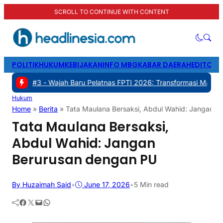
SCROLL TO CONTINUE WITH CONTENT
POLITIK
HUKUM
KEBIJAKAN
INFO MBG
KABAR DAERAH
EDITORI
-
Wajah Baru Pelatnas FPTI 2026: Transformasi Manajemen, Transpar
Hukum
Home
»
Berita
»
Tata Maulana Bersaksi, Abdul Wahid: Jangan B
Tata Maulana Bersaksi,
Abdul Wahid: Jangan
Berurusan dengan PU
By Huzaimah Said
•
June 17, 2026
•
5 Min read
Facebook
Twitter
Mail
WhatsApp