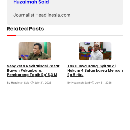
Huzaimah Said
Journalist Headlinesia.com
Related Posts
Hukum
Hukum
Sengketa Revitalisasi Pasar
Tak Punya Uang, Syifak di
Bawah Pekanbaru:
Hukum 4 Bulan karea Mencuri
Pemborong Tagih Rp15,3 M
Rp 5 ribu
By Huzaimah Said
•
July 31, 2026
By Huzaimah Said
•
July 31, 2026