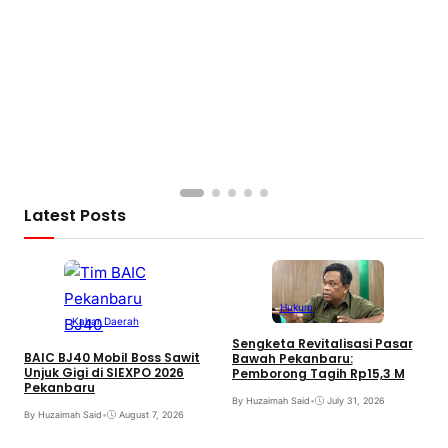
S
B
B
Latest Posts
Hukum
Kabar Daerah
Sengketa Revitalisasi Pasar
T
BAIC BJ40 Mobil Boss Sawit
Bawah Pekanbaru:
H
Unjuk Gigi di SIEXPO 2026
Pemborong Tagih Rp15,3 M
R
Pekanbaru
By Huzaimah Said
•
July 31, 2026
B
By Huzaimah Said
•
August 7, 2026