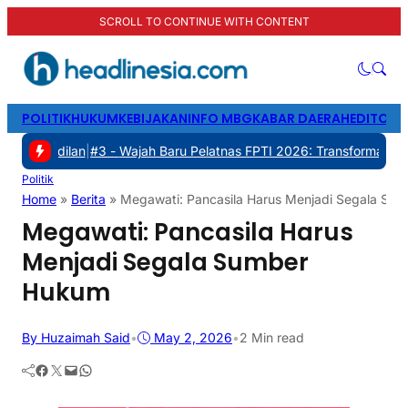
SCROLL TO CONTINUE WITH CONTENT
POLITIK
HUKUM
KEBIJAKAN
INFO MBG
KABAR DAERAH
EDITORI
lan
|
#3 -
Wajah Baru Pelatnas FPTI 2026: Transformasi Manajemen, T
Politik
Home
»
Berita
»
Megawati: Pancasila Harus Menjadi Segala Su
Megawati: Pancasila Harus
Menjadi Segala Sumber
Hukum
By Huzaimah Said
•
May 2, 2026
•
2 Min read
Facebook
Twitter
Mail
WhatsApp