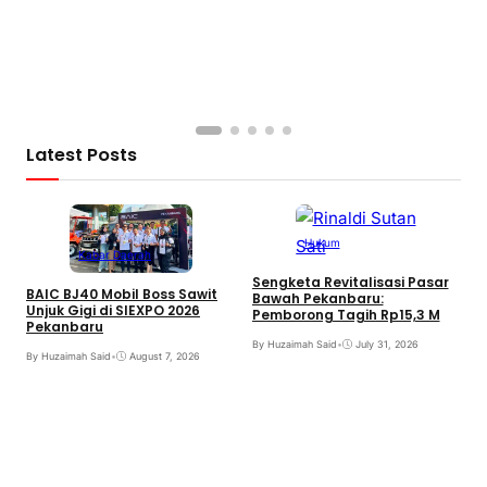
Latest Posts
Hukum
Kabar Daerah
Sengketa Revitalisasi Pasar
BAIC BJ40 Mobil Boss Sawit
Bawah Pekanbaru:
Unjuk Gigi di SIEXPO 2026
Pemborong Tagih Rp15,3 M
Pekanbaru
By Huzaimah Said
•
July 31, 2026
By Huzaimah Said
•
August 7, 2026
T
H
R
B