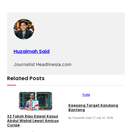
Huzaimah Said
Journalist Headlinesia.com
Related Posts
Politik
Kaesang Target Kandang
G
Politik
Banteng
I
F
32 Tokoh Riau Kawal Kasus
By Huzaimah Said
•
July 27, 2026
Abdul Wahid Lewat Amicus
B
Curiae