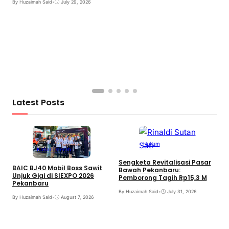
By Huzaimah Said
•
July 29, 2026
Latest Posts
Hukum
Kabar Daerah
Sengketa Revitalisasi Pasar
BAIC BJ40 Mobil Boss Sawit
Bawah Pekanbaru:
Unjuk Gigi di SIEXPO 2026
Pemborong Tagih Rp15,3 M
Pekanbaru
By Huzaimah Said
•
July 31, 2026
By Huzaimah Said
•
August 7, 2026
T
H
R