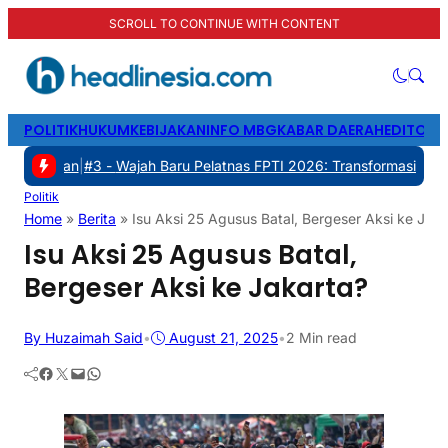
SCROLL TO CONTINUE WITH CONTENT
POLITIK
HUKUM
KEBIJAKAN
INFO MBG
KABAR DAERAH
EDITORI
3 -
Wajah Baru Pelatnas FPTI 2026: Transformasi Manajemen, Trans
Politik
Home
»
Berita
»
Isu Aksi 25 Agusus Batal, Bergeser Aksi ke Jaka
Isu Aksi 25 Agusus Batal,
Bergeser Aksi ke Jakarta?
By Huzaimah Said
•
August 21, 2025
•
2 Min read
Facebook
Twitter
Mail
WhatsApp