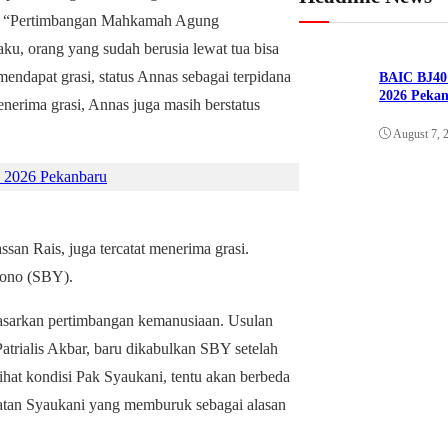
san. “Pertimbangan Mahkamah Agung
ku, orang yang sudah berusia lewat tua bisa
endapat grasi, status Annas sebagai terpidana
BAIC BJ40 
2026 Peka
nerima grasi, Annas juga masih berstatus
August 7, 
 2026 Pekanbaru
an Rais, juga tercatat menerima grasi.
yono (SBY).
rdasarkan pertimbangan kemanusiaan. Usulan
trialis Akbar, baru dikabulkan SBY setelah
ihat kondisi Pak Syaukani, tentu akan berbeda
ehatan Syaukani yang memburuk sebagai alasan