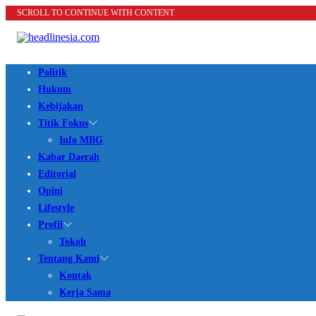
SCROLL TO CONTINUE WITH CONTENT
Politik
Hukum
Kebijakan
Titik Fokus
Info MBG
Kabar Daerah
Editorial
Opini
Lifestyle
Profil
Tokoh
Tentang Kami
Kontak
Kerja Sama