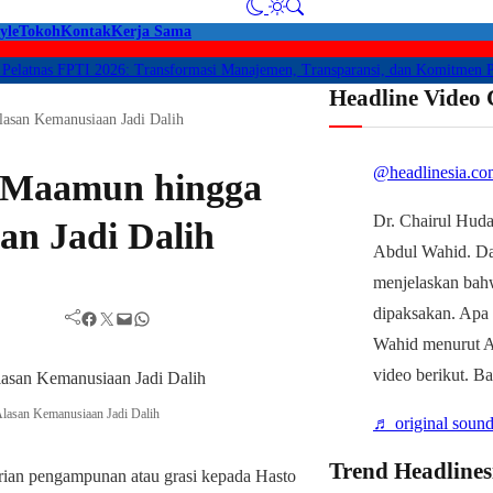
yle
Tokoh
Kontak
Kerja Sama
as FPTI 2026: Transformasi Manajemen, Transparansi, dan Komitmen Perlind
Headline Video
lasan Kemanusiaan Jadi Dalih
@headlinesia.co
s Maamun hingga
Dr. Chairul Huda
an Jadi Dalih
Abdul Wahid. D
menjelaskan bah
dipaksakan. Apa
Facebook
Twitter
Mail
WhatsApp
Wahid menurut Ah
video berikut. B
lasan Kemanusiaan Jadi Dalih
♬ original sound
Trend Headlines
ian pengampunan atau grasi kepada Hasto