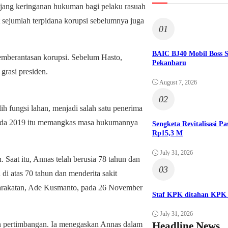
njang keringanan hukuman bagi pelaku rasuah
 sejumlah terpidana korupsi sebelumnya juga
01
BAIC BJ40 Mobil Boss 
pemberantasan korupsi. Sebelum Hasto,
Pekanbaru
grasi presiden.
August 7, 2026
02
h fungsi lahan, menjadi salah satu penerima
 pada 2019 itu memangkas masa hukumannya
Sengketa Revitalisasi 
Rp15,3 M
July 31, 2026
 Saat itu, Annas telah berusia 78 tahun dan
03
di atas 70 tahun dan menderita sakit
yarakatan, Ade Kusmanto, pada 26 November
Staf KPK ditahan KPK 
July 31, 2026
pertimbangan. Ia menegaskan Annas dalam
Headline News