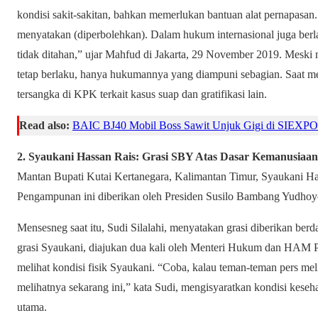
kondisi sakit-sakitan, bahkan memerlukan bantuan alat pernapa
menyatakan (diperbolehkan). Dalam hukum internasional juga berla
tidak ditahan,” ujar Mahfud di Jakarta, 29 November 2019. Meski m
tetap berlaku, hanya hukumannya yang diampuni sebagian. Saat me
tersangka di KPK terkait kasus suap dan gratifikasi lain.
Read also:
BAIC BJ40 Mobil Boss Sawit Unjuk Gigi di SIEXPO
2. Syaukani Hassan Rais: Grasi SBY Atas Dasar Kemanusiaan
Mantan Bupati Kutai Kertanegara, Kalimantan Timur, Syaukani Hass
Pengampunan ini diberikan oleh Presiden Susilo Bambang Yudho
Mensesneg saat itu, Sudi Silalahi, menyatakan grasi diberikan be
grasi Syaukani, diajukan dua kali oleh Menteri Hukum dan HAM Pa
melihat kondisi fisik Syaukani. “Coba, kalau teman-teman pers mel
melihatnya sekarang ini,” kata Sudi, mengisyaratkan kondisi kes
utama.