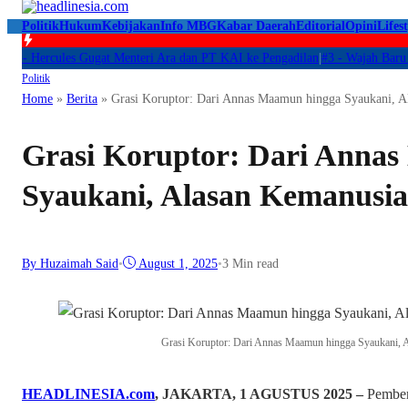
Politik
Hukum
Kebijakan
Info MBG
Kabar Daerah
Editorial
Opini
Lifest
Hercules Gugat Menteri Ara dan PT KAI ke Pengadilan
|
#3 -
Wajah Baru Pelatn
Politik
Home
»
Berita
»
Grasi Koruptor: Dari Annas Maamun hingga Syaukani, A
Grasi Koruptor: Dari Anna
Syaukani, Alasan Kemanusia
By Huzaimah Said
•
August 1, 2025
•
3 Min read
Grasi Koruptor: Dari Annas Maamun hingga Syaukani, A
HEADLINESIA.com
, JAKARTA, 1 AGUSTUS 2025 –
Pember