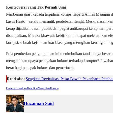
Kontroversi yang Tak Pernah Usai
Pemberian grasi kepada terpidana korupsi seperti Annas Maamun d
kasus Hasto – selalu memantik perdebatan sengit. Meski alasan kema
kerap dijadikan dasar, publik dan pegiat antikorupsi kerap memper
disampaikan. Mereka khawatir kebijakan ini dapat melemahkan ef
korupsi, sebuah kejahatan luar biasa yang merugikan keuangan neg
Pola pemberian pengampunan ini menimbulkan tanda tanya besar:
mengalahkan upaya penegakan hukum terhadap koruptor? Jawaban
berat bagi penegak hukum dan pemerintah.
Read also:
Sengketa Revitalisasi Pasar Bawah Pekanbaru: Pemb
Featured
Headline
HeadlineNews
Headlinesia
Huzaimah Said