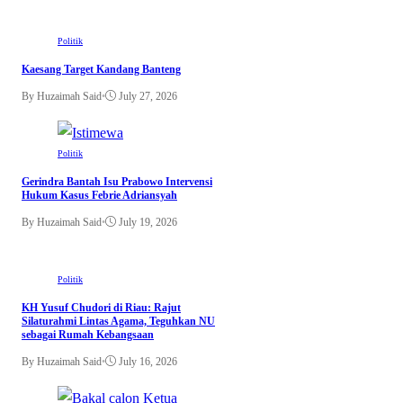
Politik
Kaesang Target Kandang Banteng
By Huzaimah Said
•
July 27, 2026
Politik
Gerindra Bantah Isu Prabowo Intervensi
Hukum Kasus Febrie Adriansyah
By Huzaimah Said
•
July 19, 2026
Politik
KH Yusuf Chudori di Riau: Rajut
Silaturahmi Lintas Agama, Teguhkan NU
sebagai Rumah Kebangsaan
By Huzaimah Said
•
July 16, 2026