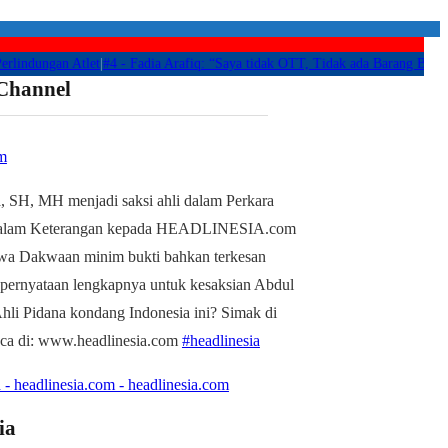
ungan Atlet
|
#4 -
Fadia Arafiq: “Saya tidak OTT, Tidak ada Barang Bukti Apap
 Channel
m
, SH, MH menjadi saksi ahli dalam Perkara
alam Keterangan kepada HEADLINESIA.com
wa Dakwaan minim bukti bahkan terkesan
 pernyataan lengkapnya untuk kesaksian Abdul
li Pidana kondang Indonesia ini? Simak di
aca di: www.headlinesia.com
#headlinesia
 - headlinesia.com - headlinesia.com
ia