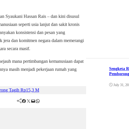
an Syaukani Hassan Rais – dan kini disusul
nusiaan seperti usia lanjut dan sakit kronis
tanyakan konsistensi dan pesan yang
ek jera dan komitmen negara dalam memerangi
ara secara masif.
 sejauh mana pertimbangan kemanusiaan dapat
Sengketa R
nya masih menjadi pekerjaan rumah yang
Pemborong
July 31, 2
orong Tagih Rp15,3 M
Facebook
Twitter
Mail
WhatsApp