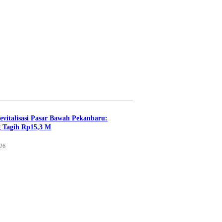
evitalisasi Pasar Bawah Pekanbaru:
 Tagih Rp15,3 M
026