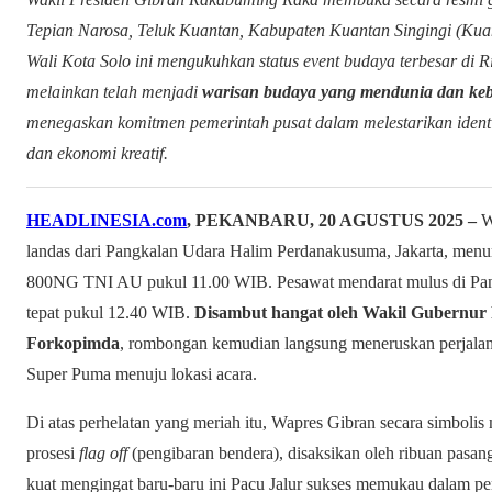
Tepian Narosa, Teluk Kuantan, Kabupaten Kuantan Singingi (Kua
Wali Kota Solo ini mengukuhkan status event budaya terbesar di Ri
melainkan telah menjadi
warisan budaya yang mendunia dan ke
menegaskan komitmen pemerintah pusat dalam melestarikan ident
dan ekonomi kreatif.
HEADLINESIA.com
, PEKANBARU, 20 AGUSTUS 2025 –
Wa
landas dari Pangkalan Udara Halim Perdanakusuma, Jakarta, men
800NG TNI AU pukul 11.00 WIB. Pesawat mendarat mulus di Pan
tepat pukul 12.40 WIB.
Disambut hangat oleh Wakil Gubernur R
Forkopimda
, rombongan kemudian langsung meneruskan perjala
Super Puma menuju lokasi acara.
Di atas perhelatan yang meriah itu, Wapres Gibran secara simboli
prosesi
flag off
(pengibaran bendera), disaksikan oleh ribuan pasa
kuat mengingat baru-baru ini Pacu Jalur sukses memukau dalam pe