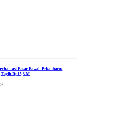
evitalisasi Pasar Bawah Pekanbaru:
 Tagih Rp15,3 M
026