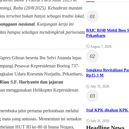
nsing), Rabu (20/8/2025). Kehadiran mantan
01
au tersebut bukan hanya sebagai tradisi lokal,
banggaan nasional
. Kunjungan kerja ini
BAIC BJ40 Mobil Boss 
itas bangsa sekaligus mendongkrak pariwisata
Pekanbaru
August 7, 2026
02
pres Gibran beserta Ibu Selvi Ananda lepas
umpangi Pesawat Kepresidenan Boeing 737-
Sengketa Revitalisasi 
gkalan Udara Roesmin Nurjadin, Pekanbaru,
Rp15,3 M
iau S.F. Hariyanto dan jajaran
July 31, 2026
nan menggunakan Helikopter Kepresidenan
03
Staf KPK ditahan KPK 
s membuka jalur pertama perlombaan melalui
ng mata yang antusias. Momentum ini semakin
July 31, 2026
rhelatan HUT RI ke-80 di Istana Negara,
Headline News