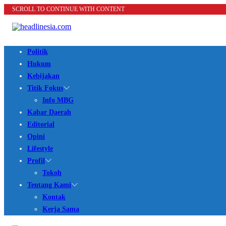
SCROLL TO CONTINUE WITH CONTENT
Politik
Hukum
Kebijakan
Titik Fokus
Info MBG
Kabar Daerah
Editorial
Opini
Lifestyle
Profil
Tokoh
Tentang Kami
Kontak
Kerja Sama