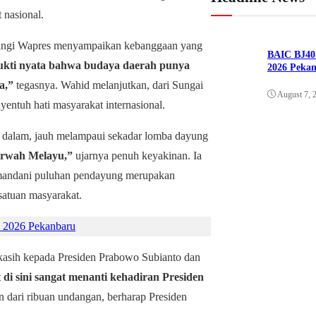
 nasional.
ingi Wapres menyampaikan kebanggaan yang
BAIC BJ40 
bukti nyata bahwa budaya daerah punya
2026 Peka
a,”
tegasnya. Wahid melanjutkan, dari Sungai
August 7, 
yentuh hati masyarakat internasional.
g dalam, jauh melampaui sekadar lomba dayung
arwah Melayu,”
ujarnya penuh keyakinan. Ia
omandani puluhan pendayung merupakan
satuan masyarakat.
 2026 Pekanbaru
asih kepada Presiden Prabowo Subianto dan
di sini sangat menanti kehadiran Presiden
 dari ribuan undangan, berharap Presiden