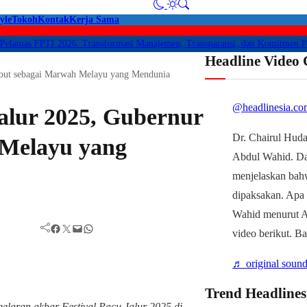
yle
Tokoh
Kontak
Kerja Sama
nas FPTI 2026: Transformasi Manajemen, Transparansi, dan Komitmen Perlin
Headline Video
Sebut sebagai Marwah Melayu yang Mendunia
@headlinesia.co
alur 2025, Gubernur
Dr. Chairul Huda
 Melayu yang
Abdul Wahid. D
menjelaskan bah
dipaksakan. Apa
Wahid menurut Ah
Facebook
Twitter
Mail
WhatsApp
video berikut. B
♬ original sound
Trend Headlines
laran akbar Festival Pacu Jalur 2025 di