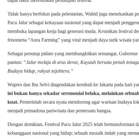
dapat hadir meresmikan penutupan festival.
Tidak hanya berfokus pada pelestarian, Wahid juga menekankan pen
Pacu Jalur sebagai kekayaan nasional yang dapat menjadi penggerak
membuka lapangan kerja bagi generasi muda. Keunikan festival d
fenomena “Aura Farming” yang viral menjadi daya tarik wisata yang
Sebagai penutup pidato yang membangkitkan semangat, Gubernur
pantun:
“Jalur melaju di arus deras, Kayauh bersatu penuh tenag
Budaya hidup, rakyat sejahtera.”
Wapres dan Ibu Selvi diagendakan kembali ke Jakarta pada hari y
ini bukan hanya sekadar seremonial belaka, melainkan sebua
kuat.
Pemerintah secara nyata mendorong agar warisan budaya lokal
menjadi primadona pariwisata dan pemersatu bangsa.
Dengan demikian, Festival Pacu Jalur 2025 telah bertransformasi 
kebanggaan nasional yang hidup; sebuah mozaik indah yang memad