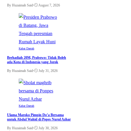
By Huzaimah Said
•
August 7, 2026
Kabar Daerah
Berhadiah 20M, Prabowo: Tidak Boleh
ada Kota di Indonesia yang Jorok
By Huzaimah Said
•
July 31, 2026
Kabar Daerah
Ulama Maroko Pimpin Do’a Bersama
untuk Abdul Wahid di Popes Nurul Azhar
By Huzaimah Said
•
July 30, 2026