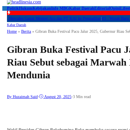
Politik
Hukum
Kebijakan
Info MBG
Kabar Daerah
Editorial
Opini
Lifest
-
Hercules Gugat Menteri Ara dan PT KAI ke Pengadilan
|
#3 -
Wajah Baru Pelat
Kabar Daerah
Home
»
Berita
»
Gibran Buka Festival Pacu Jalur 2025, Gubernur Riau 
Gibran Buka Festival Pacu J
Riau Sebut sebagai Marwah
Mendunia
By Huzaimah Said
•
August 20, 2025
•
3 Min read
Wakil Presiden Gibran Rakabuming Raka membuka secara resmi ge