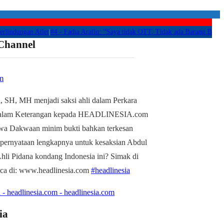
dungan Atlet
|
#4 -
Fadia Arafiq: “Saya tidak OTT, Tidak ada Barang Bukti Apa
 Channel
m
, SH, MH menjadi saksi ahli dalam Perkara
alam Keterangan kepada HEADLINESIA.com
wa Dakwaan minim bukti bahkan terkesan
 pernyataan lengkapnya untuk kesaksian Abdul
li Pidana kondang Indonesia ini? Simak di
aca di: www.headlinesia.com
#headlinesia
 - headlinesia.com - headlinesia.com
ia