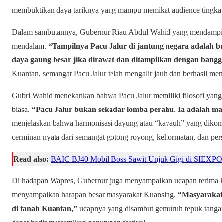
membuktikan daya tariknya yang mampu memikat audience tingkat
Dalam sambutannya, Gubernur Riau Abdul Wahid yang mendamp
mendalam.
“Tampilnya Pacu Jalur di jantung negara adalah 
daya gaung besar jika dirawat dan ditampilkan dengan bangg
Kuantan, semangat Pacu Jalur telah mengalir jauh dan berhasil men
Gubri Wahid menekankan bahwa Pacu Jalur memiliki filosofi yan
biasa.
“Pacu Jalur bukan sekadar lomba perahu. Ia adalah m
menjelaskan bahwa harmonisasi dayung atau “kayauh” yang dik
cerminan nyata dari semangat gotong royong, kehormatan, dan per
Read also:
BAIC BJ40 Mobil Boss Sawit Unjuk Gigi di SIEXPO
Di hadapan Wapres, Gubernur juga menyampaikan ucapan terima k
menyampaikan harapan besar masyarakat Kuansing.
“Masyarakat 
di tanah Kuantan,”
ucapnya yang disambut gemuruh tepuk tangan