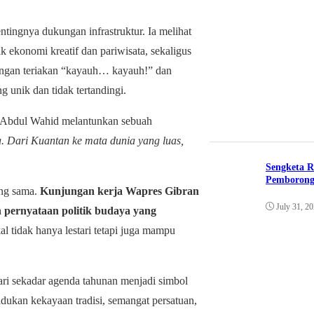
tingnya dukungan infrastruktur. Ia melihat
 ekonomi kreatif dan pariwisata, sekaligus
engan teriakan “kayauh… kayauh!” dan
 unik dan tidak tertandingi.
 Abdul Wahid melantunkan sebuah
a. Dari Kuantan ke mata dunia yang luas,
Sengketa R
Pemborong
ang sama.
Kunjungan kerja Wapres Gibran
July 31, 2
h pernyataan politik budaya yang
 tidak hanya lestari tetapi juga mampu
dari sekadar agenda tahunan menjadi simbol
ukan kekayaan tradisi, semangat persatuan,