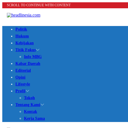
SCROLL TO CONTINUE WITH CONTENT
Politik
Hukum
Kebijakan
Titik Fokus
Info MBG
Kabar Daerah
Editorial
Opini
Lifestyle
Profil
Tokoh
Tentang Kami
Kontak
Kerja Sama