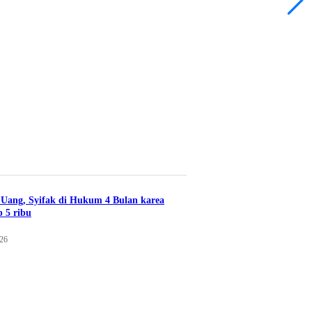
nteng
 2026
Uang, Syifak di Hukum 4 Bulan karea
 5 ribu
026