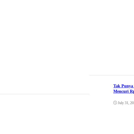
Politik
Kaesang Target Kandang Ba
By Huzaimah Said
•
July 27,
Tak Punya 
Mencuri Rp
July 31, 2