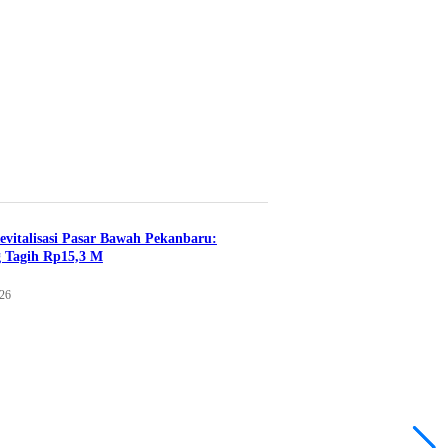
evitalisasi Pasar Bawah Pekanbaru:
 Tagih Rp15,3 M
026