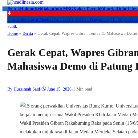
Politik
Hukum
Kebijakan
Info MBG
Kabar Daerah
Editorial
Opini
Lifest
Hercules Gugat Menteri Ara dan PT KAI ke Pengadilan
|
#3 -
Wajah Baru Pelat
Politik
Home
»
Berita
»
Gerak Cepat, Wapres Gibran Temui 15 Mahasiswa Demo 
Gerak Cepat, Wapres Gibra
Mahasiswa Demo di Patung
By Huzaimah Said
•
June 15, 2026
•
1 Min read