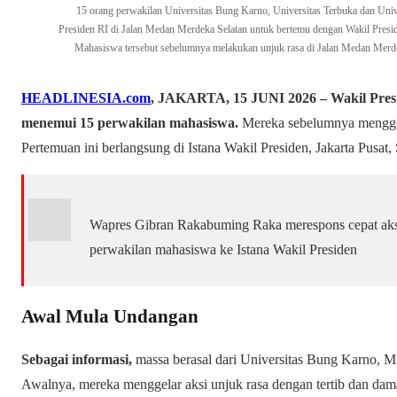
15 orang perwakilan Universitas Bung Karno, Universitas Terbuka dan Uni
Presiden RI di Jalan Medan Merdeka Selatan untuk bertemu dengan Wakil Pres
Mahasiswa tersebut sebelumnya melakukan unjuk rasa di Jalan Medan Merd
HEADLINESIA.com
, JAKARTA, 15 JUNI 2026 –
Wakil Pre
menemui 15 perwakilan mahasiswa.
Mereka sebelumnya menggel
Pertemuan ini berlangsung di Istana Wakil Presiden, Jakarta Pusat,
Wapres Gibran Rakabuming Raka merespons cepat ak
perwakilan mahasiswa ke Istana Wakil Presiden
Awal Mula Undangan
Sebagai informasi,
massa berasal dari Universitas Bung Karno, M
Awalnya, mereka menggelar aksi unjuk rasa dengan tertib dan dam