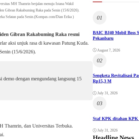
versitas MH Thamrin berjalan menuju Istana Wakil
iden Gibran Rakabuming Raka pada Senin (15/6/2026).
01
eka Selatan pada Senin.(Kompas.com/Dian Erika )
BAIC BJ40 Mobil Boss 
siden Gibran Rakabuming Raka resmi
Pekanbaru
ar aksi unjuk rasa di kawasan Patung Kuda.
August 7, 2026
 Senin (15/6/2026).
02
Sengketa Revitalisasi 
si demo dengan mengundang langsung 15
Rp15,3 M
July 31, 2026
03
Staf KPK ditahan KPK 
H Thamrin, dan Universitas Terbuka.
July 31, 2026
ai.
Headline News