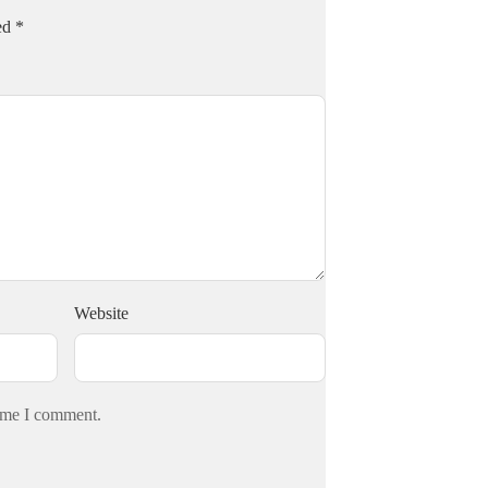
ked
*
Website
time I comment.