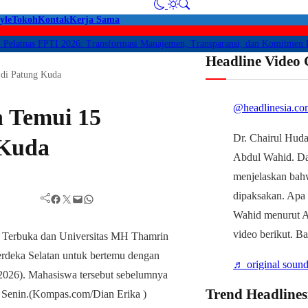
yle
Tokoh
Kontak
Kerja Sama
nas FPTI 2026: Transformasi Manajemen, Transparansi, dan Komitmen Perlind
Headline Video
di Patung Kuda
@headlinesia.co
n Temui 15
Dr. Chairul Huda
 Kuda
Abdul Wahid. D
menjelaskan bah
dipaksakan. Apa
Facebook
Twitter
Mail
WhatsApp
Wahid menurut Ah
video berikut. B
♬ original sound
Trend Headlines