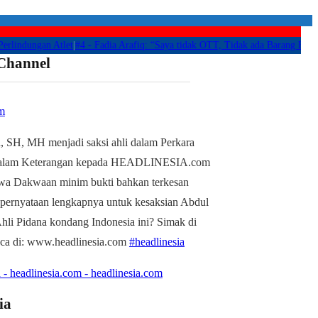
ungan Atlet
|
#4 -
Fadia Arafiq: “Saya tidak OTT, Tidak ada Barang Bukti Apa
 Channel
m
, SH, MH menjadi saksi ahli dalam Perkara
alam Keterangan kepada HEADLINESIA.com
wa Dakwaan minim bukti bahkan terkesan
 pernyataan lengkapnya untuk kesaksian Abdul
li Pidana kondang Indonesia ini? Simak di
aca di: www.headlinesia.com
#headlinesia
 - headlinesia.com - headlinesia.com
ia