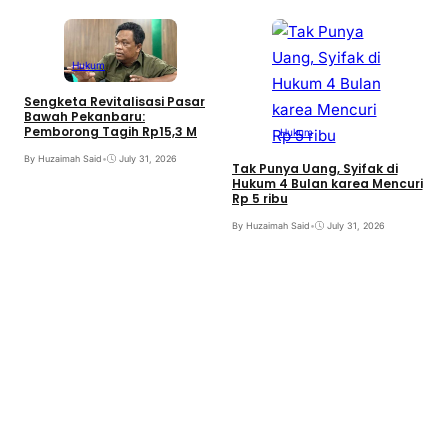
Hukum
Sengketa Revitalisasi Pasar
Bawah Pekanbaru:
Pemborong Tagih Rp15,3 M
Hukum
By Huzaimah Said
•
July 31, 2026
Tak Punya Uang, Syifak di
Hukum 4 Bulan karea Mencuri
Rp 5 ribu
By Huzaimah Said
•
July 31, 2026
S
B