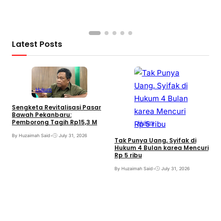
B
Latest Posts
Hukum
Sengketa Revitalisasi Pasar
Bawah Pekanbaru:
Pemborong Tagih Rp15,3 M
Hukum
By Huzaimah Said
•
July 31, 2026
Tak Punya Uang, Syifak di
Hukum 4 Bulan karea Mencuri
Rp 5 ribu
B
By Huzaimah Said
•
July 31, 2026
T
I
B