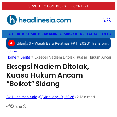
SCROLL TO CONTINUE WITH CONTENT
POLITIK
HUKUM
KEBIJAKAN
INFO MBG
KABAR DAERAH
EDITORI
an
|
#3 -
Wajah Baru Pelatnas FPTI 2026: Transformasi Manajemen, Tr
Hukum
Home
»
Berita
»
Eksepsi Nadiem Ditolak, Kuasa Hukum Ancam “B
Eksepsi Nadiem Ditolak,
Kuasa Hukum Ancam
“Boikot” Sidang
By Huzaimah Said
•
January 19, 2026
•
2 Min read
Facebook
Twitter
Mail
WhatsApp