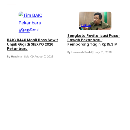
Hukum
Kabar Daerah
Sengketa Revitalisasi Pasar
BAIC BJ40 Mobil Boss Sawit
Bawah Pekanbaru:
Unjuk Gigi di SIEXPO 2026
Pemborong Tagih Rp15,3 M
Pekanbaru
By Huzaimah Said
•
July 31, 2026
T
By Huzaimah Said
•
August 7, 2026
H
R
B