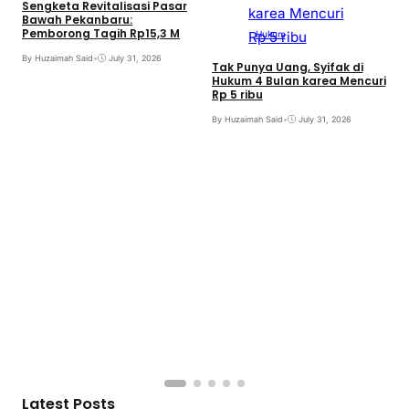
Sengketa Revitalisasi Pasar
Bawah Pekanbaru:
Pemborong Tagih Rp15,3 M
Hukum
By Huzaimah Said
•
July 31, 2026
Tak Punya Uang, Syifak di
Hukum 4 Bulan karea Mencuri
Rp 5 ribu
By Huzaimah Said
•
July 31, 2026
S
B
B
Latest Posts