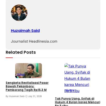
Huzaimah Said
Journalist Headlinesia.com
Related Posts
Hukum
Sengketa Revitalisasi Pasar
Bawah Pekanbaru:
Pemborong Tagih Rp15,3 M
Hukum
By Huzaimah Said
•
July 31, 2026
Tak Punya Uang, Syifak di
Hukum 4 Bulan karea Mencuri
Rp 5 ribu