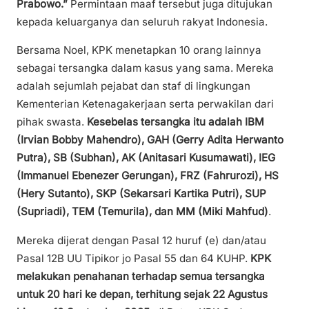
Prabowo.”
Permintaan maaf tersebut juga ditujukan
kepada keluarganya dan seluruh rakyat Indonesia.
Bersama Noel, KPK menetapkan 10 orang lainnya
sebagai tersangka dalam kasus yang sama. Mereka
adalah sejumlah pejabat dan staf di lingkungan
Kementerian Ketenagakerjaan serta perwakilan dari
pihak swasta.
Kesebelas tersangka itu adalah IBM
(Irvian Bobby Mahendro), GAH (Gerry Adita Herwanto
Putra), SB (Subhan), AK (Anitasari Kusumawati), IEG
(Immanuel Ebenezer Gerungan), FRZ (Fahrurozi), HS
(Hery Sutanto), SKP (Sekarsari Kartika Putri), SUP
(Supriadi), TEM (Temurila), dan MM (Miki Mahfud)
.
Mereka dijerat dengan Pasal 12 huruf (e) dan/atau
Pasal 12B UU Tipikor jo Pasal 55 dan 64 KUHP.
KPK
melakukan penahanan terhadap semua tersangka
untuk 20 hari ke depan, terhitung sejak 22 Agustus