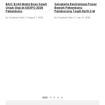
BAIC BJ40 Mobil Boss Sawit
Sengketa Revitalisasi Pasar
Unjuk Gigi di SIEXPO 2026
Bawah Pekanbaru:
Pekanbaru
Pemborong Tagih Rp15,3 M
By Huzaimah Said
•
August 7, 2026
By Huzaimah Said
•
July 31, 2026
T
H
R
B