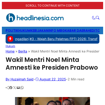
SCROLL TO CONTINUE WITH CONTENT
POLITIK
HUKUM
KEBIJAKAN
INFO MBG
KABAR DAERAH
EDITORI
adilan
|
#3 -
Wajah Baru Pelatnas FPTI 2026: Transformasi Manajemen
Hukum
Home
»
Berita
»
Wakil Mentri Noel Minta Amnesti ke Presiden P
Wakil Mentri Noel Minta
Amnesti ke Presiden Prabowo
By Huzaimah Said
•
August 22, 2025
•
2 Min read
Facebook
Twitter
Mail
WhatsApp