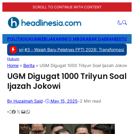
SCROLL TO CONTINUE WITH CONTENT
POLITIK
HUKUM
KEBIJAKAN
INFO MBG
KABAR DAERAH
EDITORI
|
#3 -
Wajah Baru Pelatnas FPTI 2026: Transformasi Manajemen, Tran
Hukum
Home
»
Berita
»
UGM Digugat 1000 Trilyun Soal Ijazah Jokowi
UGM Digugat 1000 Trilyun Soal
Ijazah Jokowi
By Huzaimah Said
•
May 15, 2025
•
2 Min read
Facebook
Twitter
Mail
WhatsApp