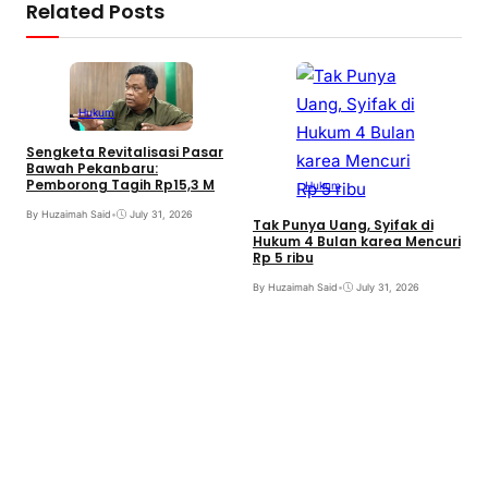
Related Posts
Hukum
Sengketa Revitalisasi Pasar
Bawah Pekanbaru:
Pemborong Tagih Rp15,3 M
Hukum
By Huzaimah Said
•
July 31, 2026
Tak Punya Uang, Syifak di
Hukum 4 Bulan karea Mencuri
Rp 5 ribu
By Huzaimah Said
•
July 31, 2026