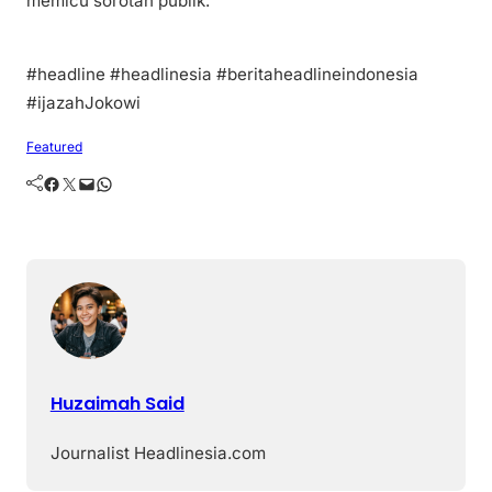
memicu sorotan publik.
#headline #headlinesia #beritaheadlineindonesia
#ijazahJokowi
Featured
Facebook
Twitter
Mail
WhatsApp
Huzaimah Said
Journalist Headlinesia.com