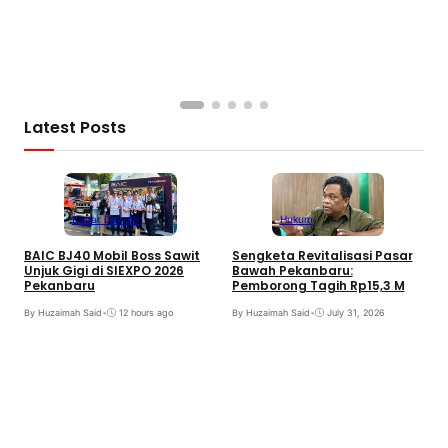
S
B
B
Latest Posts
Kabar Daerah
Hukum
BAIC BJ40 Mobil Boss Sawit
Sengketa Revitalisasi Pasar
Unjuk Gigi di SIEXPO 2026
Bawah Pekanbaru:
Pekanbaru
Pemborong Tagih Rp15,3 M
By Huzaimah Said
•
12 hours ago
By Huzaimah Said
•
July 31, 2026
T
H
R
B