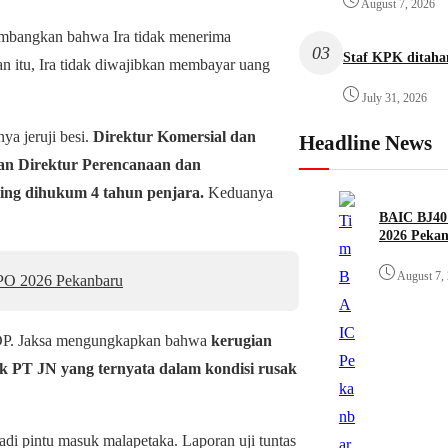
August 7, 2026
imbangkan bahwa Ira tidak menerima
03
Staf KPK ditah
gan itu, Ira tidak diwajibkan membayar uang
July 31, 2026
ya jeruji besi.
Direktur Komersial dan
Headline News
n Direktur Perencanaan dan
g dihukum 4 tahun penjara.
Keduanya
BAIC BJ40 
2026 Peka
August 7,
PO 2026 Pekanbaru
ASDP. Jaksa mengungkapkan bahwa
kerugian
lik PT JN yang ternyata dalam kondisi rusak
adi pintu masuk malapetaka. Laporan uji tuntas