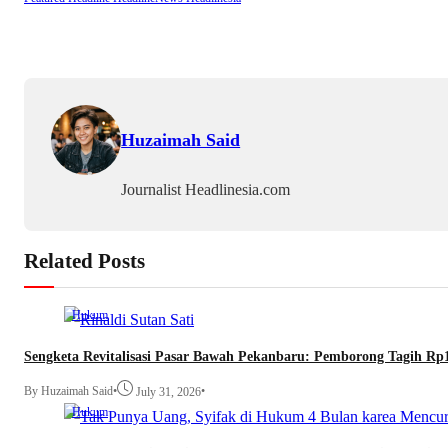
Huzaimah Said
Journalist Headlinesia.com
Related Posts
Hukum
Sengketa Revitalisasi Pasar Bawah Pekanbaru: Pemborong Tagih Rp
By Huzaimah Said
•
•
July 31, 2026
Hukum