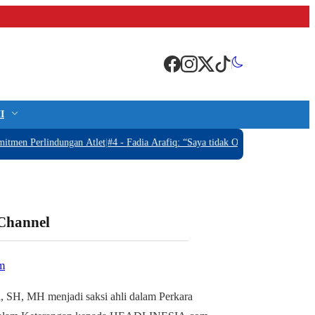
I
 Perlindungan Atlet
|
#4 -
Fadia Arafiq: “Saya tidak OTT, Tidak ada Barang B
 Channel
m
, SH, MH menjadi saksi ahli dalam Perkara