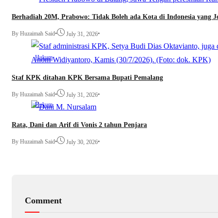
Berhadiah 20M, Prabowo: Tidak Boleh ada Kota di Indonesia yang J
By Huzaimah Said
•
•
July 31, 2026
Hukum
Staf KPK ditahan KPK Bersama Bupati Pemalang
By Huzaimah Said
•
•
July 31, 2026
Hukum
Rata, Dani dan Arif di Vonis 2 tahun Penjara
By Huzaimah Said
•
•
July 30, 2026
Comment