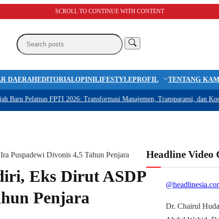
SCROLL TO CONTINUE WITH CONTENT
R DAERAH
EDITORIAL
OPINI
LIFESTYLE
PROFIL
TENTANG KAM
u Pelatnas FPTI 2026: Transformasi Manajemen, Transparansi, dan Komitmen
Headline Video
Ira Puspadewi Divonis 4,5 Tahun Penjara
iri, Eks Dirut ASDP
@headlinesia.co
ahun Penjara
Dr. Chairul Huda