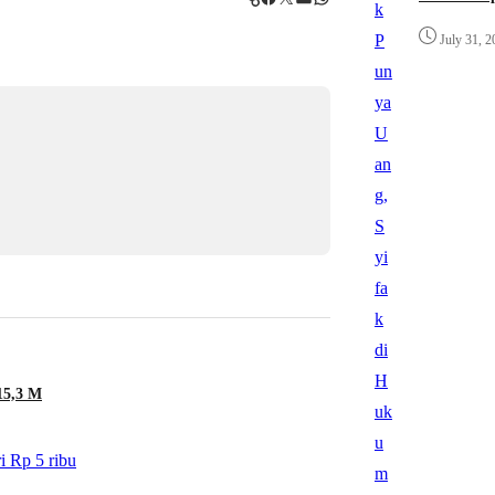
July 31, 2
15,3 M