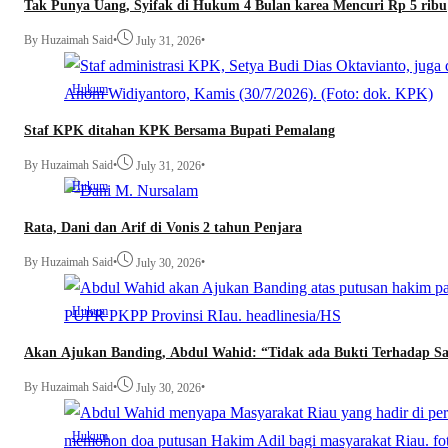
Tak Punya Uang, Syifak di Hukum 4 Bulan karea Mencuri Rp 5 ribu
By Huzaimah Said
•
•
July 31, 2026
Hukum
Staf KPK ditahan KPK Bersama Bupati Pemalang
By Huzaimah Said
•
•
July 31, 2026
Hukum
Rata, Dani dan Arif di Vonis 2 tahun Penjara
By Huzaimah Said
•
•
July 30, 2026
Hukum
Akan Ajukan Banding, Abdul Wahid: “Tidak ada Bukti Terhadap S
By Huzaimah Said
•
•
July 30, 2026
Hukum