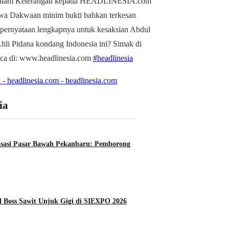
alam Keterangan kepada HEADLINESIA.com
wa Dakwaan minim bukti bahkan terkesan
 pernyataan lengkapnya untuk kesaksian Abdul
li Pidana kondang Indonesia ini? Simak di
aca di: www.headlinesia.com
#headlinesia
 - headlinesia.com - headlinesia.com
ia
lisasi Pasar Bawah Pekanbaru: Pemborong
 Boss Sawit Unjuk Gigi di SIEXPO 2026