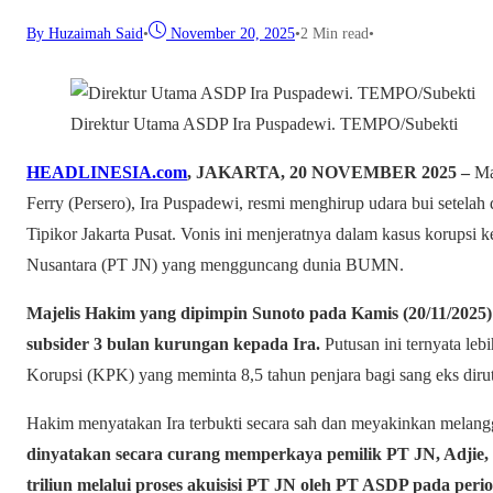
By Huzaimah Said
•
November 20, 2025
•
2 Min read
•
Direktur Utama ASDP Ira Puspadewi. TEMPO/Subekti
HEADLINESIA.com
, JAKARTA, 20 NOVEMBER 2025 –
Ma
Ferry (Persero), Ira Puspadewi, resmi menghirup udara bui setelah 
Tipikor Jakarta Pusat. Vonis ini menjeratnya dalam kasus korupsi 
Nusantara (PT JN) yang mengguncang dunia BUMN.
Majelis Hakim yang dipimpin Sunoto pada Kamis (20/11/2025
subsider 3 bulan kurungan kepada Ira.
Putusan ini ternyata leb
Korupsi (KPK) yang meminta 8,5 tahun penjara bagi sang eks dirut
Hakim menyatakan Ira terbukti secara sah dan meyakinkan melangg
dinyatakan secara curang memperkaya pemilik PT JN, Adjie, d
triliun melalui proses akuisisi PT JN oleh PT ASDP pada peri