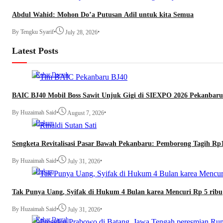
Abdul Wahid: Mohon Do’a Putusan Adil untuk kita Semua
By Tengku Syarif
•
•
July 28, 2026
Latest Posts
Kabar Daerah
BAIC BJ40 Mobil Boss Sawit Unjuk Gigi di SIEXPO 2026 Pekanbaru
By Huzaimah Said
•
•
August 7, 2026
Hukum
Sengketa Revitalisasi Pasar Bawah Pekanbaru: Pemborong Tagih Rp
By Huzaimah Said
•
•
July 31, 2026
Hukum
Tak Punya Uang, Syifak di Hukum 4 Bulan karea Mencuri Rp 5 ribu
By Huzaimah Said
•
•
July 31, 2026
Kabar Daerah