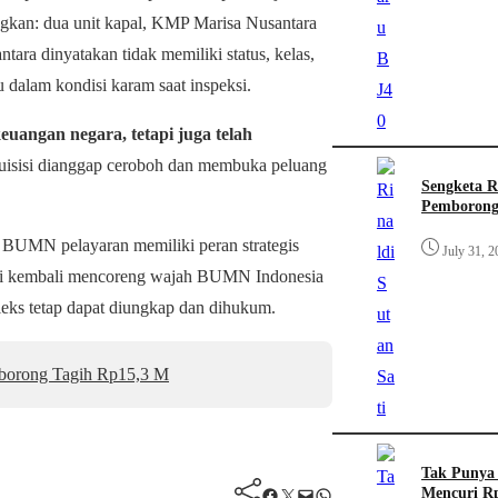
gkan: dua unit kapal, KMP Marisa Nusantara
ara dinyatakan tidak memiliki status, kelas,
u dalam kondisi karam saat inspeksi.
euangan negara, tetapi juga telah
uisisi dianggap ceroboh dan membuka peluang
Sengketa R
Pemborong
 BUMN pelayaran memiliki peran strategis
July 31, 2
ini kembali mencoreng wajah BUMN Indonesia
ks tetap dapat diungkap dan dihukum.
mborong Tagih Rp15,3 M
Tak Punya 
Facebook
Twitter
Mail
WhatsApp
Mencuri Rp