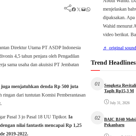
Abdul Wahid. D
Facebook
Twitter
Mail
WhatsApp
menjelaskan bah
dipaksakan. Apa
Wahid menurut Ah
video berikut. B
ntan Direktur Utama PT ASDP Indonesia
♬ original sound
divonis 4,5 tahun penjara oleh Pengadilan
Trend Headlines
kerja sama usaha dan akuisisi PT Jembatan
01
Sengketa Revita
) juga menjatuhkan denda Rp 500 juta
Tagih Rp15,3 M
ih ringan dari tuntutan Komisi Pemberantasan
.
July 31, 2026
ar Pasal 3 jo Pasal 18 UU Tipikor.
Ia
02
BAIC BJ40 Mobil
Pekanbaru
engan nilai fantastis mencapai Rp 1,25
ode 2019-2022.