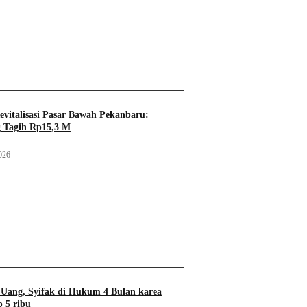
evitalisasi Pasar Bawah Pekanbaru:
 Tagih Rp15,3 M
026
Uang, Syifak di Hukum 4 Bulan karea
 5 ribu