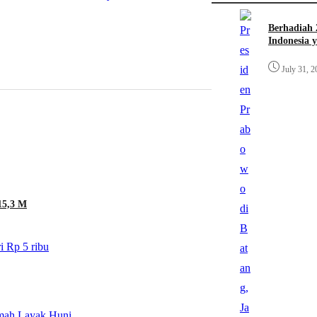
Berhadiah 
Indonesia 
July 31, 2
15,3 M