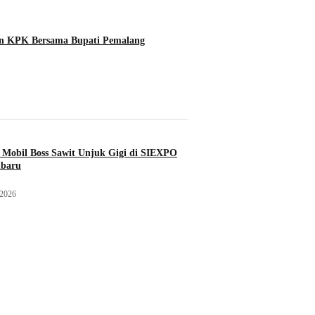
an KPK Bersama Bupati Pemalang
Mobil Boss Sawit Unjuk Gigi di SIEXPO
nbaru
 2026