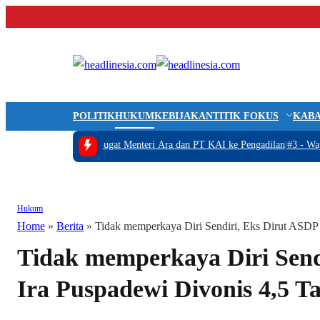
POLITIK
HUKUM
KEBIJAKAN
TITIK FOKUS
KABA
kam
|
#2 -
Hercules Gugat Menteri Ara dan PT KAI ke Pengadilan
|
#3 -
Wajah Bar
Hukum
Home
»
Berita
»
Tidak memperkaya Diri Sendiri, Eks Dirut ASDP 
Tidak memperkaya Diri Send
Ira Puspadewi Divonis 4,5 T