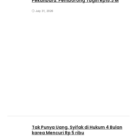
Pekanbaru: Pemborong Tagih Rp15,3 M
July 31, 2026
Tak Punya Uang, Syifak di Hukum 4 Bulan
karea Mencuri Rp 5 ribu