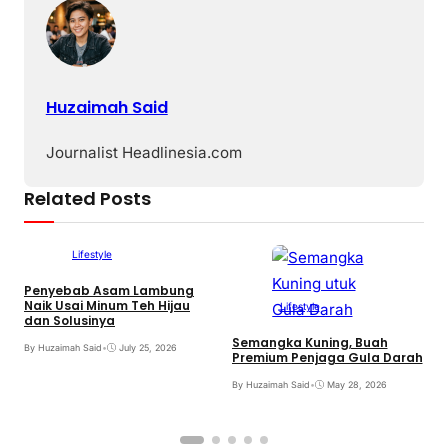
Huzaimah Said
Journalist Headlinesia.com
Related Posts
Lifestyle
Penyebab Asam Lambung
S
Naik Usai Minum Teh Hijau
Lifestyle
dan Solusinya
B
Semangka Kuning, Buah
By Huzaimah Said
•
July 25, 2026
Premium Penjaga Gula Darah
By Huzaimah Said
•
May 28, 2026