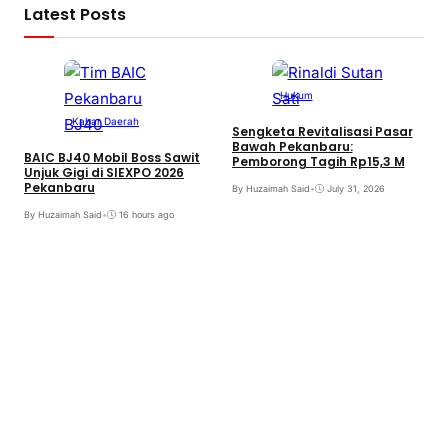
Latest Posts
Hukum
Kabar Daerah
Sengketa Revitalisasi Pasar
Bawah Pekanbaru:
BAIC BJ40 Mobil Boss Sawit
Pemborong Tagih Rp15,3 M
Unjuk Gigi di SIEXPO 2026
Pekanbaru
By Huzaimah Said
•
July 31, 2026
T
By Huzaimah Said
•
16 hours ago
H
R
B