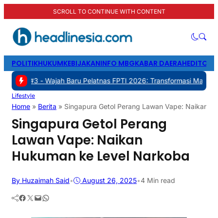
SCROLL TO CONTINUE WITH CONTENT
POLITIK
HUKUM
KEBIJAKAN
INFO MBG
KABAR DAERAH
EDITORI
-
Wajah Baru Pelatnas FPTI 2026: Transformasi Manajemen, Transpar
Lifestyle
Home
»
Berita
»
Singapura Getol Perang Lawan Vape: Naikan H
Singapura Getol Perang
Lawan Vape: Naikan
Hukuman ke Level Narkoba
By Huzaimah Said
•
August 26, 2025
•
4 Min read
Facebook
Twitter
Mail
WhatsApp