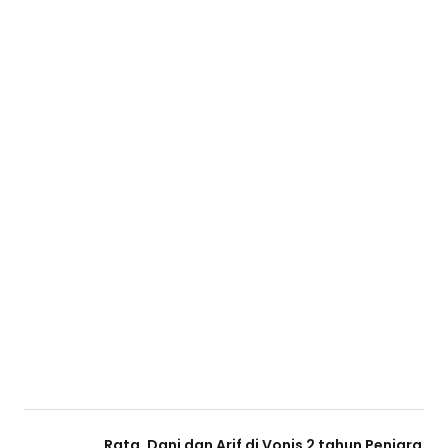
Rata, Dani dan Arif di Vonis 2 tahun Penjara