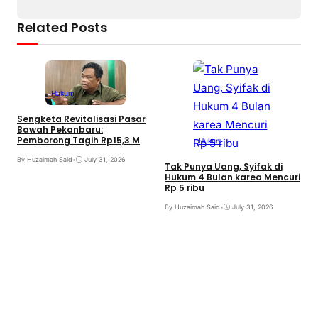
Related Posts
Hukum
Sengketa Revitalisasi Pasar
Bawah Pekanbaru:
Pemborong Tagih Rp15,3 M
Hukum
By Huzaimah Said
•
July 31, 2026
Tak Punya Uang, Syifak di
Hukum 4 Bulan karea Mencuri
Rp 5 ribu
By Huzaimah Said
•
July 31, 2026