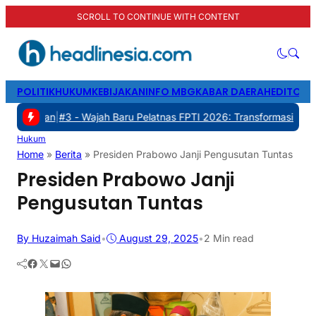
SCROLL TO CONTINUE WITH CONTENT
POLITIK
HUKUM
KEBIJAKAN
INFO MBG
KABAR DAERAH
EDITORI
#3 -
Wajah Baru Pelatnas FPTI 2026: Transformasi Manajemen, Trans
Hukum
Home
»
Berita
»
Presiden Prabowo Janji Pengusutan Tuntas
Presiden Prabowo Janji
Pengusutan Tuntas
By Huzaimah Said
•
August 29, 2025
•
2 Min read
Facebook
Twitter
Mail
WhatsApp