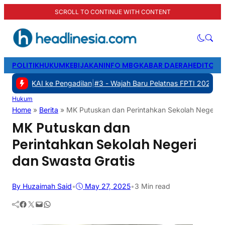
SCROLL TO CONTINUE WITH CONTENT
POLITIK
HUKUM
KEBIJAKAN
INFO MBG
KABAR DAERAH
EDITORI
 KAI ke Pengadilan
|
#3 -
Wajah Baru Pelatnas FPTI 2026: Transform
Hukum
Home
»
Berita
»
MK Putuskan dan Perintahkan Sekolah Negeri d
MK Putuskan dan
Perintahkan Sekolah Negeri
dan Swasta Gratis
By Huzaimah Said
•
May 27, 2025
•
3 Min read
Facebook
Twitter
Mail
WhatsApp