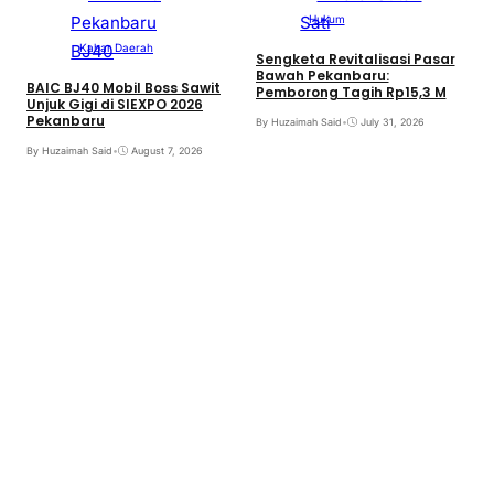
Hukum
Kabar Daerah
Sengketa Revitalisasi Pasar
Bawah Pekanbaru:
BAIC BJ40 Mobil Boss Sawit
Pemborong Tagih Rp15,3 M
Unjuk Gigi di SIEXPO 2026
Pekanbaru
By Huzaimah Said
•
July 31, 2026
T
By Huzaimah Said
•
August 7, 2026
H
R
B