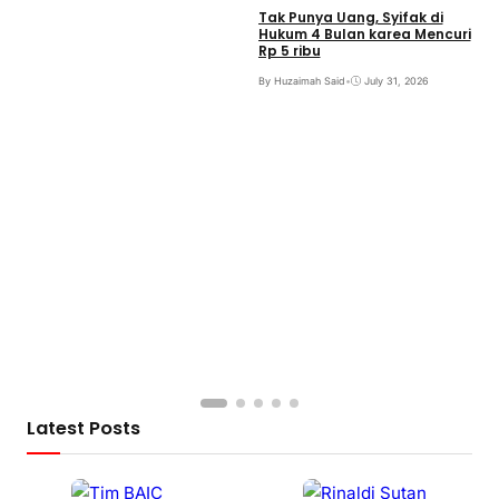
Tak Punya Uang, Syifak di
Hukum 4 Bulan karea Mencuri
Rp 5 ribu
By Huzaimah Said
•
July 31, 2026
S
B
B
Latest Posts