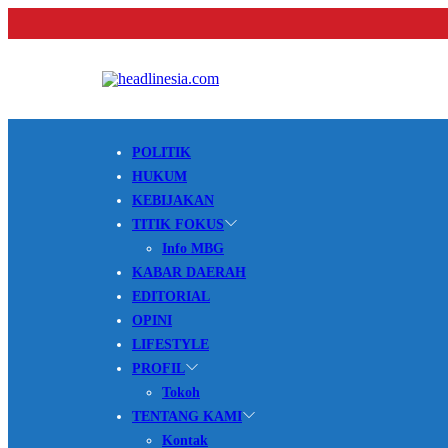
POLITIK
HUKUM
KEBIJAKAN
TITIK FOKUS
Info MBG
KABAR DAERAH
EDITORIAL
OPINI
LIFESTYLE
PROFIL
Tokoh
TENTANG KAMI
Kontak