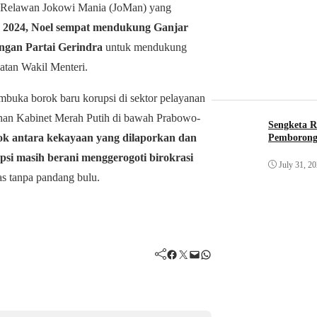
ua Relawan Jokowi Mania (JoMan) yang
s 2024, Noel sempat mendukung Ganjar
ngan Partai Gerindra
untuk mendukung
tan Wakil Menteri.
ka borok baru korupsi di sektor pelayanan
tahan Kabinet Merah Putih di bawah Prabowo-
Sengketa R
k antara kekayaan yang dilaporkan dan
Pemborong
psi masih berani menggerogoti birokrasi
July 31, 2
s tanpa pandang bulu.
Facebook
Twitter
Mail
WhatsApp