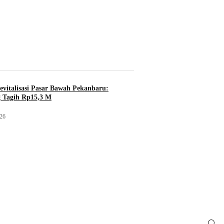
evitalisasi Pasar Bawah Pekanbaru:
 Tagih Rp15,3 M
026