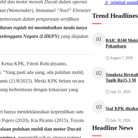
il dan motor mewah Ducati dalam operasi
♬ original sound
jaan (Wamenaker), Immanuel “Noel” Ebenezer.
Trend Headlines
emerasan dalam pengurusan sertifikasi
miliaran rupiah ini menimbulkan tanda tanya
enyelenggara Negara (LHKPN)
yang diajukan
01
BAIC BJ40 Mobil
Pekanbaru
August 7, 2026
 Ketua KPK, Fitroh Rohcahyanto,
 “Yang pasti ada uang, ada puluhan mobil,
02
Sengketa Revita
Tagih Rp15,3 M
amis (21/8/2025). Meski KPK belum secara
ngsung berbenturan dengan kekayaan yang
July 31, 2026
03
Staf KPK ditah
 hanya mendeklarasikan kepemilikan satu
 Pajero (2020), Kia Picanto (2015), Toyota
July 31, 2026
Headline News
daan puluhan mobil dan motor Ducati
esminya
, mengindikasikan adanya potensi