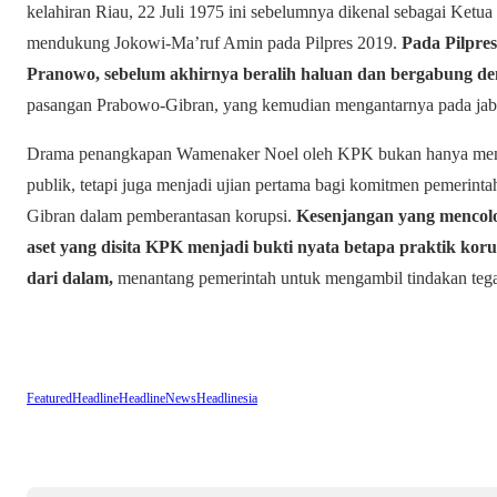
kelahiran Riau, 22 Juli 1975 ini sebelumnya dikenal sebagai Ket
mendukung Jokowi-Ma’ruf Amin pada Pilpres 2019.
Pada Pilpre
Pranowo, sebelum akhirnya beralih haluan dan bergabung de
pasangan Prabowo-Gibran, yang kemudian mengantarnya pada jaba
Drama penangkapan Wamenaker Noel oleh KPK bukan hanya membu
publik, tetapi juga menjadi ujian pertama bagi komitmen pemerin
Gibran dalam pemberantasan korupsi.
Kesenjangan yang mencolo
aset yang disita KPK menjadi bukti nyata betapa praktik koru
dari dalam,
menantang pemerintah untuk mengambil tindakan tega
Featured
Headline
HeadlineNews
Headlinesia