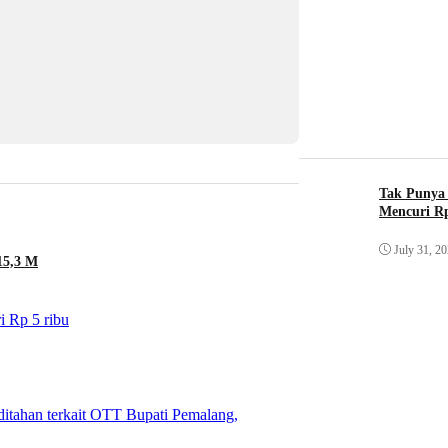
Tak Punya 
Mencuri Rp
July 31, 2
15,3 M