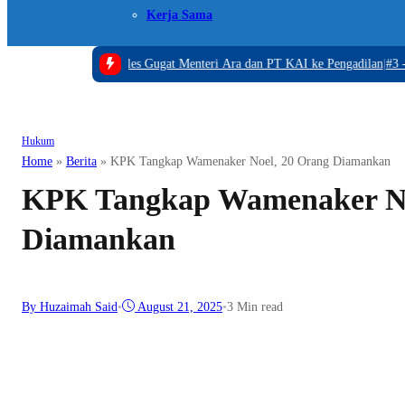
Kerja Sama
Ditikam
|
#2 -
Hercules Gugat Menteri Ara dan PT KAI ke Pengadilan
|
#3 -
Wajah
Hukum
Home
»
Berita
»
KPK Tangkap Wamenaker Noel, 20 Orang Diamankan
KPK Tangkap Wamenaker No
Diamankan
By Huzaimah Said
•
August 21, 2025
•
3 Min read