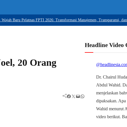
 Baru Pelatnas FPTI 2026: Transformasi Manajemen, Transparansi, dan Komi
Headline Video
el, 20 Orang
@headlinesia.co
Dr. Chairul Huda
Abdul Wahid. D
menjelaskan bah
Facebook
Twitter
Mail
WhatsApp
dipaksakan. Apa
Wahid menurut Ah
video berikut. B