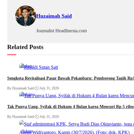
Huzaimah Said
Journalist Headlinesia.com
Related Posts
Hukum
Sengketa Revitalisasi Pasar Bawah Pekanbaru: Pemborong Tagih Rp
By Huzaimah Said
•
July 31, 2026
Hukum
Tak Punya Uang, Syifak di Hukum 4 Bulan karea Mencuri Rp 5 ribu
By Huzaimah Said
•
July 31, 2026
Hukum