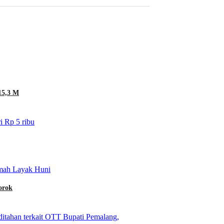
15,3 M
orok