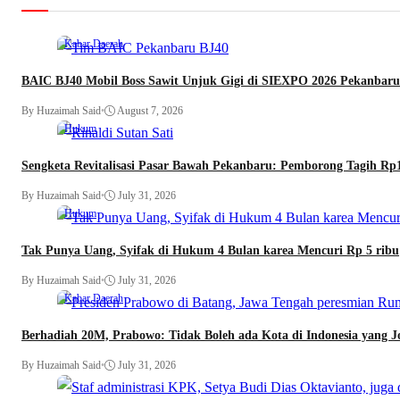
Kabar Daerah
BAIC BJ40 Mobil Boss Sawit Unjuk Gigi di SIEXPO 2026 Pekanbaru
By Huzaimah Said
•
August 7, 2026
Hukum
Sengketa Revitalisasi Pasar Bawah Pekanbaru: Pemborong Tagih Rp
By Huzaimah Said
•
July 31, 2026
Hukum
Tak Punya Uang, Syifak di Hukum 4 Bulan karea Mencuri Rp 5 ribu
By Huzaimah Said
•
July 31, 2026
Kabar Daerah
Berhadiah 20M, Prabowo: Tidak Boleh ada Kota di Indonesia yang J
By Huzaimah Said
•
July 31, 2026