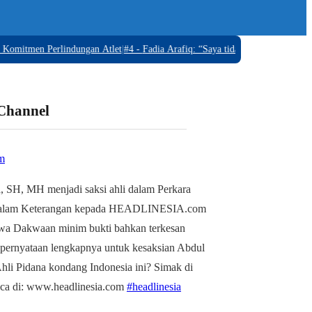
tmen Perlindungan Atlet
|
#4 -
Fadia Arafiq: “Saya tidak OTT, Tidak ada Bara
 Channel
m
, SH, MH menjadi saksi ahli dalam Perkara
alam Keterangan kepada HEADLINESIA.com
wa Dakwaan minim bukti bahkan terkesan
 pernyataan lengkapnya untuk kesaksian Abdul
li Pidana kondang Indonesia ini? Simak di
aca di: www.headlinesia.com
#headlinesia