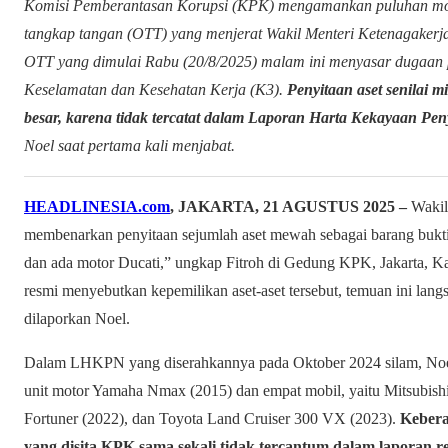
Komisi Pemberantasan Korupsi (KPK) mengamankan puluhan mob
tangkap tangan (OTT) yang menjerat Wakil Menteri Ketenagaker
OTT yang dimulai Rabu (20/8/2025) malam ini menyasar dugaan p
Keselamatan dan Kesehatan Kerja (K3).
Penyitaan aset senilai 
besar, karena tidak tercatat dalam Laporan Harta Kekayaan P
Noel saat pertama kali menjabat.
HEADLINESIA.com
, JAKARTA, 21 AGUSTUS 2025 –
Wakil
membenarkan penyitaan sejumlah aset mewah sebagai barang bukti.
dan ada motor Ducati,” ungkap Fitroh di Gedung KPK, Jakarta, K
resmi menyebutkan kepemilikan aset-aset tersebut, temuan ini la
dilaporkan Noel.
Dalam LHKPN yang diserahkannya pada Oktober 2024 silam, Noel
unit motor Yamaha Nmax (2015) dan empat mobil, yaitu Mitsubishi
Fortuner (2022), dan Toyota Land Cruiser 300 VX (2023).
Kebera
yang disita KPK sama sekali tidak tercantum dalam laporan r