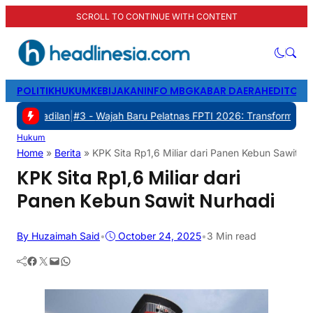
SCROLL TO CONTINUE WITH CONTENT
POLITIK
HUKUM
KEBIJAKAN
INFO MBG
KABAR DAERAH
EDITORI
an
|
#3 -
Wajah Baru Pelatnas FPTI 2026: Transformasi Manajemen, T
Hukum
Home
»
Berita
»
KPK Sita Rp1,6 Miliar dari Panen Kebun Sawit N
KPK Sita Rp1,6 Miliar dari
Panen Kebun Sawit Nurhadi
By Huzaimah Said
•
October 24, 2025
•
3 Min read
Facebook
Twitter
Mail
WhatsApp