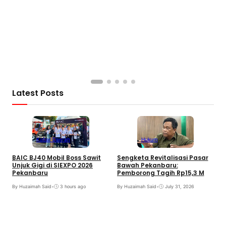
S
B
B
Latest Posts
Kabar Daerah
Hukum
BAIC BJ40 Mobil Boss Sawit
Sengketa Revitalisasi Pasar
Unjuk Gigi di SIEXPO 2026
Bawah Pekanbaru:
Pekanbaru
Pemborong Tagih Rp15,3 M
By Huzaimah Said
•
3 hours ago
By Huzaimah Said
•
July 31, 2026
T
H
R
B