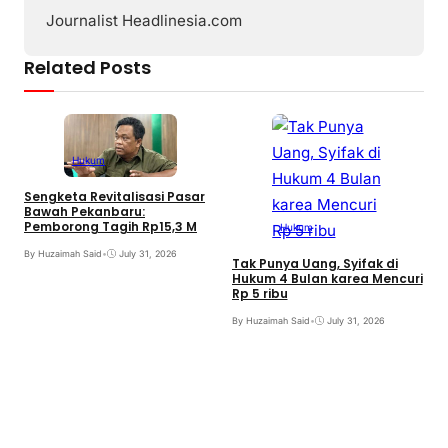
Journalist Headlinesia.com
Related Posts
Hukum
Sengketa Revitalisasi Pasar
Bawah Pekanbaru:
Pemborong Tagih Rp15,3 M
Hukum
By Huzaimah Said
•
July 31, 2026
Tak Punya Uang, Syifak di
Hukum 4 Bulan karea Mencuri
Rp 5 ribu
By Huzaimah Said
•
July 31, 2026