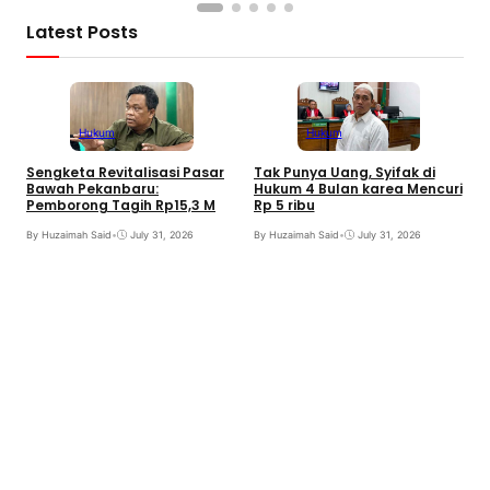
Latest Posts
Hukum
Hukum
Sengketa Revitalisasi Pasar
Tak Punya Uang, Syifak di
Bawah Pekanbaru:
Hukum 4 Bulan karea Mencuri
Pemborong Tagih Rp15,3 M
Rp 5 ribu
By Huzaimah Said
•
July 31, 2026
By Huzaimah Said
•
July 31, 2026
B
T
I
B