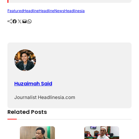
Featured
Headline
HeadlineNews
Headlinesia
Facebook
Twitter
Mail
WhatsApp
Huzaimah Said
Journalist Headlinesia.com
Related Posts