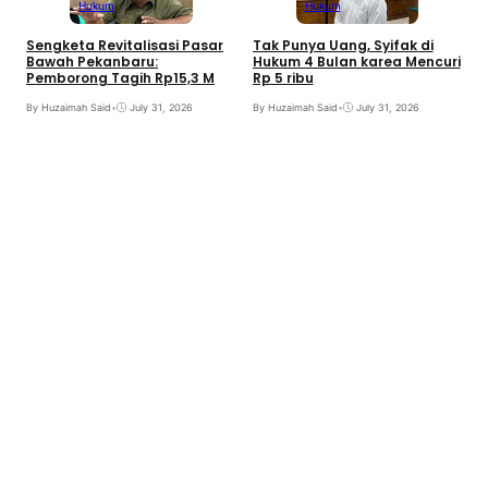
Hukum
Hukum
Sengketa Revitalisasi Pasar
Tak Punya Uang, Syifak di
Bawah Pekanbaru:
Hukum 4 Bulan karea Mencuri
Pemborong Tagih Rp15,3 M
Rp 5 ribu
By Huzaimah Said
•
July 31, 2026
By Huzaimah Said
•
July 31, 2026
S
B
B