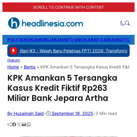
SCROLL TO CONTINUE WITH CONTENT
POLITIK
HUKUM
KEBIJAKAN
INFO MBG
KABAR DAERAH
EDITORI
ilan
|
#3 -
Wajah Baru Pelatnas FPTI 2026: Transformasi Manajemen, 
Hukum
Home
»
Berita
»
KPK Amankan 5 Tersangka Kasus Kredit Fiktif R
KPK Amankan 5 Tersangka
Kasus Kredit Fiktif Rp263
Miliar Bank Jepara Artha
By Huzaimah Said
•
September 18, 2025
•
3 Min read
Facebook
Twitter
Mail
WhatsApp