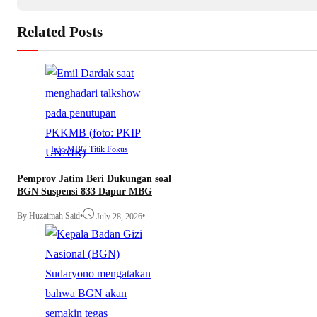
Related Posts
Info MBG
Titik Fokus
Pemprov Jatim Beri Dukungan soal
BGN Suspensi 833 Dapur MBG
By Huzaimah Said
•
•
July 28, 2026