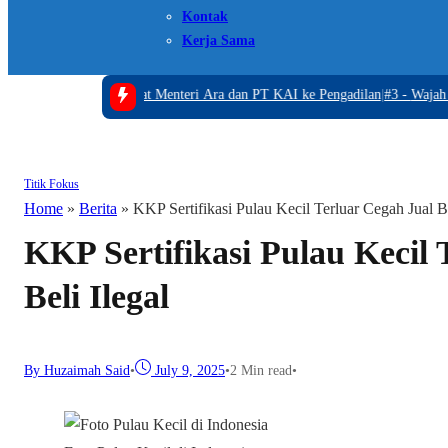
Kontak
Kerja Sama
#2 -
Hercules Gugat Menteri Ara dan PT KAI ke Pengadilan
|
#3 -
Wajah Baru P
Titik Fokus
Home
»
Berita
»
KKP Sertifikasi Pulau Kecil Terluar Cegah Jual Be
KKP Sertifikasi Pulau Kecil 
Beli Ilegal
By Huzaimah Said
•
July 9, 2025
•
2 Min read
•