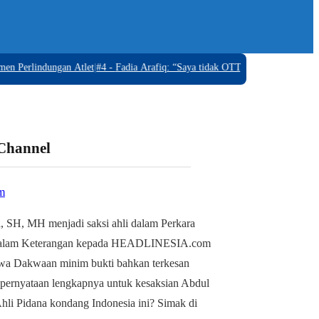
rlindungan Atlet
|
#4 -
Fadia Arafiq: “Saya tidak OTT, Tidak ada Barang Bukt
 Channel
m
, SH, MH menjadi saksi ahli dalam Perkara
alam Keterangan kepada HEADLINESIA.com
wa Dakwaan minim bukti bahkan terkesan
 pernyataan lengkapnya untuk kesaksian Abdul
li Pidana kondang Indonesia ini? Simak di