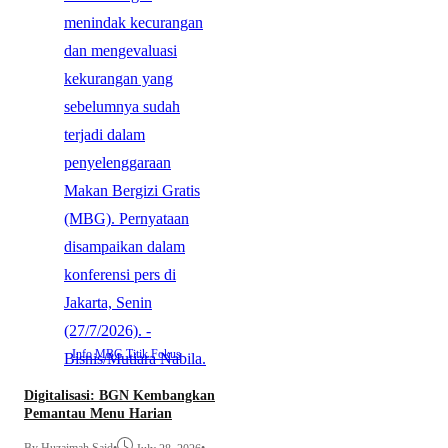
Info MBG
Titik Fokus
Digitalisasi: BGN Kembangkan
Pemantau Menu Harian
By Huzaimah Said
•
•