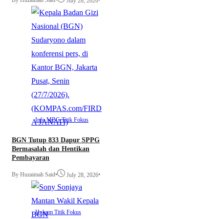
July 28, 2026
Info MBG
Titik Fokus
BGN Tutup 833 Dapur SPPG
Bermasalah dan Hentikan
Pembayaran
By Huzaimah Said
•
•
July 28, 2026
Hukum
Titik Fokus