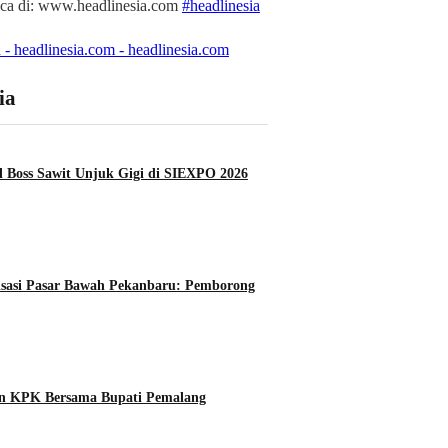
aca di: www.headlinesia.com
#headlinesia
 - headlinesia.com - headlinesia.com
ia
 Boss Sawit Unjuk Gigi di SIEXPO 2026
lisasi Pasar Bawah Pekanbaru: Pemborong
an KPK Bersama Bupati Pemalang