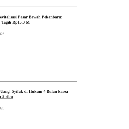
evitalisasi Pasar Bawah Pekanbaru:
 Tagih Rp15,3 M
026
Uang, Syifak di Hukum 4 Bulan karea
 5 ribu
026