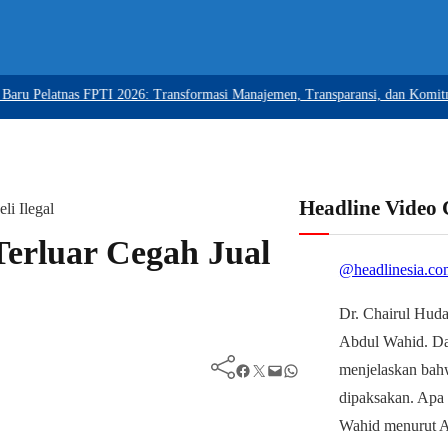
elatnas FPTI 2026: Transformasi Manajemen, Transparansi, dan Komitmen Pe
Headline Video
li Ilegal
Terluar Cegah Jual
@headlinesia.co
Dr. Chairul Huda
Abdul Wahid. D
Facebook
Twitter
Mail
WhatsApp
menjelaskan bah
dipaksakan. Apa
Wahid menurut Ah