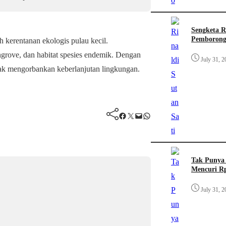
Sengketa R
Pemborong
ah kerentanan ekologis pulau kecil.
grove, dan habitat spesies endemik. Dengan
July 31, 2
dak mengorbankan keberlanjutan lingkungan.
Facebook
Twitter
Mail
WhatsApp
Tak Punya 
Mencuri Rp
July 31, 2