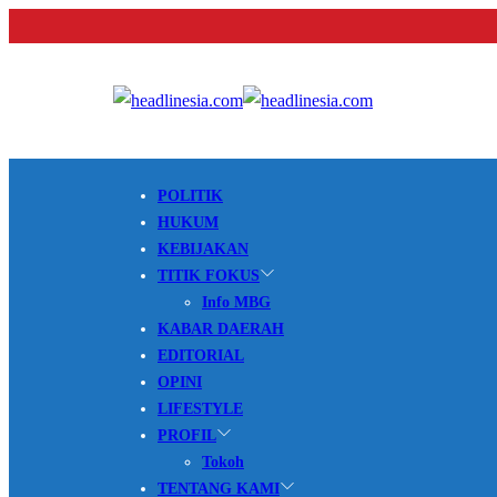
POLITIK
HUKUM
KEBIJAKAN
TITIK FOKUS
Info MBG
KABAR DAERAH
EDITORIAL
OPINI
LIFESTYLE
PROFIL
Tokoh
TENTANG KAMI