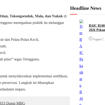
Headline News
Ritan, Tokongsendok, Mala, dan Nakok
di
enggono menegaskan praktik itu melanggar
BAIC BJ40 
2026 Peka
ir dan Pulau-Pulau Kecil,
August 7,
anah,
cil.
ah jelas!” tegas Trenggono.
ntuk menyinkronkan implementasi sertifikasi,
n preservasi. Langkah ini diharapkan
edaulatan negara.
i 833 Dapur MBG