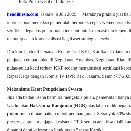
Foto Pulau Kecil di Indonesia
headlinesia.com
,
Jakarta, 9 Juli 2025 – Maraknya praktik jual beli 
internasional memaksa pemerintah bertindak cepat. Kementerian K
sertifikasi legalitas pulau-pulau tersebut untuk memastikan kepemil
menutup celah komersialisasi ilegal aset strategis tersebut.
Direktur Jenderal Penataan Ruang Laut KKP, Kartika Listriana, me
penjualan empat pulau di Kepulauan Anambas, Kepulauan Riau, di 
pulau-pulau kecil terluar, KKP sedang menginisiasi sertifikasi kep
Rapat Kerja dengan Komisi IV DPR RI di Jakarta, Senin (7/7/2025
Mekanisme Ketat Pengelolaan Swasta
Jika ada badan usaha bermitra mengelola pulau, pemerintah hanya
Usaha
atau
Hak Guna Bangunan (HGB)
atas lahan milik negara
pulau
boleh dimanfaatkan untuk pembangunan. Sebanyak 30% sisa
preservasi guna menjaga ekosistem. “Tak semua area bisa dialihkan
dipatuhi demi kelestarian lingkungan,” tegas Kartika.