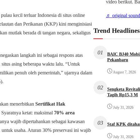
video berikut. B
pulau kecil terluar Indonesia di situs online
♬ original sound
elautan dan Perikanan (KKP) kini menginisiasi
Trend Headlines
ikan mutlak berada di tangan negara, sekaligus
01
BAIC BJ40 Mobil
negaskan langkah ini sebagai respons atas
Pekanbaru
situs asing beberapa waktu lalu. “Untuk
emilikan penuh oleh pemerintah,” ujarnya dalam
August 7, 2026
).
02
Sengketa Revita
Tagih Rp15,3 M
 akan menerbitkan
Sertifikat Hak
July 31, 2026
. Syaratnya ketat: maksimal
70% area
nya wajib dipertahankan sebagai kawasan
03
Staf KPK ditah
 untuk usaha. Aturan 30% preservasi ini wajib
July 31, 2026