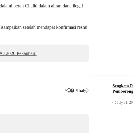
lami peran Chalid dalam aliran dana ilegal
isampaikan setelah mendapat konfirmasi resmi
PO 2026 Pekanbaru
Sengketa R
Facebook
Twitter
Mail
WhatsApp
Pemborong
July 31, 2