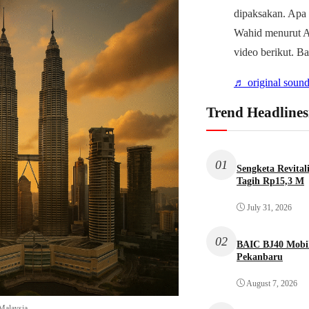
dipaksakan. Apa
Wahid menurut Ah
video berikut. B
♬ original sound
Trend Headlines
01
Sengketa Revita
Tagih Rp15,3 M
July 31, 2026
02
BAIC BJ40 Mobil
Pekanbaru
August 7, 2026
 Malaysia