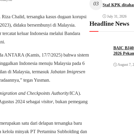
03
Staf KPK ditah
Riza Chalid, tersangka kasus dugaan korupsi
July 31, 2026
Headline News
2023), didaku bersembunyi di Malaysia.
r tercatat keluar Indonesia melalui Bandara
ni.
BAIC BJ40 
2026 Peka
epada ANTARA (Kamis, 17/7/2025) bahwa sistem
nggalkan Indonesia menuju Malaysia pada 6
August 7, 
ilan di Malaysia, termasuk
Jabatan Imigresen
radaannya,” tegas Yusman.
igration and Checkpoints Authority
/ICA).
 Agustus 2024 sebagai
visitor
, bukan pemegang
 merupakan satu dari delapan tersangka baru
ta kelola minyak PT Pertamina Subholding dan