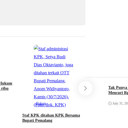
Hukum
Rata, Dani dan Arif
tahun Penjara
i Hukum
Tak Punya 
 ribu
By Huzaimah Said
•
Ju
Mencuri Rp
Hukum
July 31, 2
Staf KPK ditahan KPK Bersama
Bupati Pemalang