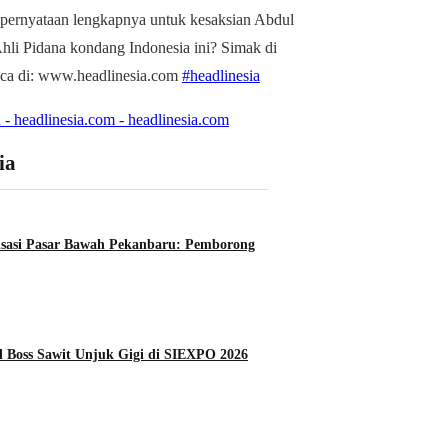
 pernyataan lengkapnya untuk kesaksian Abdul
li Pidana kondang Indonesia ini? Simak di
aca di: www.headlinesia.com
#headlinesia
 - headlinesia.com - headlinesia.com
ia
lisasi Pasar Bawah Pekanbaru: Pemborong
 Boss Sawit Unjuk Gigi di SIEXPO 2026