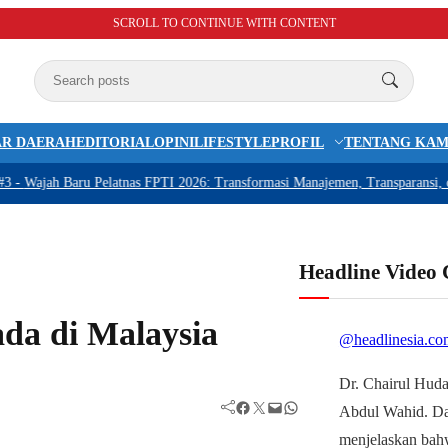
SCROLL TO CONTINUE WITH CONTENT
R DAERAH
EDITORIAL
OPINI
LIFESTYLE
PROFIL
TENTANG KAM
ah Baru Pelatnas FPTI 2026: Transformasi Manajemen, Transparansi, dan Ko
Headline Video
ada di Malaysia
@headlinesia.co
Dr. Chairul Huda
Facebook
Twitter
Mail
WhatsApp
Abdul Wahid. D
menjelaskan bah