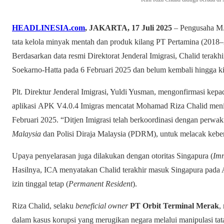
HEADLINESIA.com
, JAKARTA, 17 Juli 2025
– Pengusaha M. 
tata kelola minyak mentah dan produk kilang PT Pertamina (2018–
Berdasarkan data resmi Direktorat Jenderal Imigrasi, Chalid terakhi
Soekarno-Hatta pada 6 Februari 2025 dan belum kembali hingga ki
Plt. Direktur Jenderal Imigrasi, Yuldi Yusman, mengonfirmasi k
aplikasi APK V4.0.4 Imigras mencatat Mohamad Riza Chalid meni
Februari 2025. “Ditjen Imigrasi telah berkoordinasi dengan perwak
Malaysia
dan Polisi Diraja Malaysia (PDRM), untuk melacak kebe
Upaya penyelarasan juga dilakukan dengan otoritas Singapura (
Imm
Hasilnya, ICA menyatakan Chalid terakhir masuk Singapura pada
izin tinggal tetap (
Permanent Resident
).
Riza Chalid, selaku
beneficial owner
PT Orbit Terminal Merak
,
dalam kasus korupsi yang merugikan negara melalui manipulasi ta