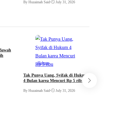
By Huzaimah Said
•
July 31, 2026
 Bawah
Kabar Daerah
ih
Hukum
Berhadiah 20M, Pr
Boleh ada Kota di 
Tak Punya Uang, Syifak di Hukum
Jorok
4 Bulan karea Mencuri Rp 5 ribu
By Huzaimah Said
•
Ju
By Huzaimah Said
•
July 31, 2026