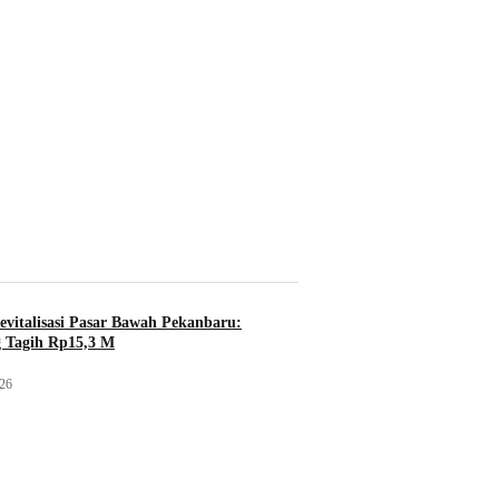
evitalisasi Pasar Bawah Pekanbaru:
 Tagih Rp15,3 M
026