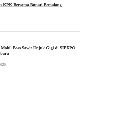
an KPK Bersama Bupati Pemalang
Mobil Boss Sawit Unjuk Gigi di SIEXPO
nbaru
2026