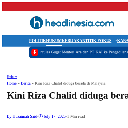
POLITIK
HUKUM
KEBIJAKAN
TITIK FOKUS
KABA
s Ditikam
|
#2 -
Hercules Gugat Menteri Ara dan PT KAI ke Pengadilan
|
#3 -
Waj
Hukum
Home
»
Berita
»
Kini Riza Chalid diduga berada di Malaysia
Kini Riza Chalid diduga ber
By Huzaimah Said
•
July 17, 2025
•
1 Min read