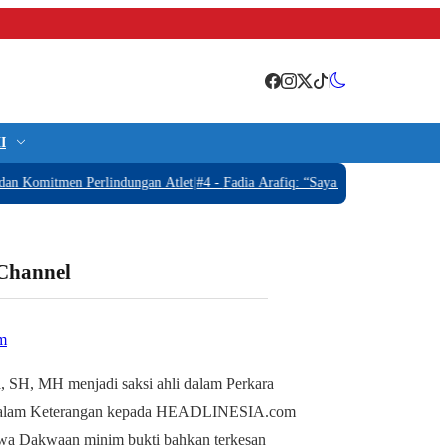
I
mitmen Perlindungan Atlet
|
#4 -
Fadia Arafiq: “Saya tidak OTT, Tidak ada Ba
 Channel
m
, SH, MH menjadi saksi ahli dalam Perkara
alam Keterangan kepada HEADLINESIA.com
wa Dakwaan minim bukti bahkan terkesan