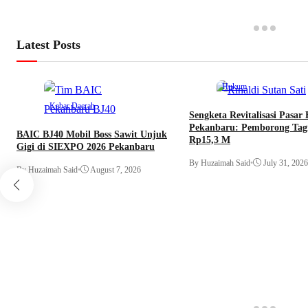
Latest Posts
Hukum
Kabar Daerah
Sengketa Revitalisasi Pasar
Pekanbaru: Pemborong Tag
BAIC BJ40 Mobil Boss Sawit Unjuk
Rp15,3 M
Gigi di SIEXPO 2026 Pekanbaru
By Huzaimah Said
•
July 31, 2026
By Huzaimah Said
•
August 7, 2026