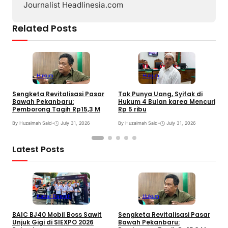
Journalist Headlinesia.com
Related Posts
Hukum
Hukum
Sengketa Revitalisasi Pasar
Tak Punya Uang, Syifak di
S
Bawah Pekanbaru:
Hukum 4 Bulan karea Mencuri
B
Pemborong Tagih Rp15,3 M
Rp 5 ribu
B
By Huzaimah Said
•
July 31, 2026
By Huzaimah Said
•
July 31, 2026
Latest Posts
Kabar Daerah
Hukum
BAIC BJ40 Mobil Boss Sawit
Sengketa Revitalisasi Pasar
T
Unjuk Gigi di SIEXPO 2026
Bawah Pekanbaru:
H