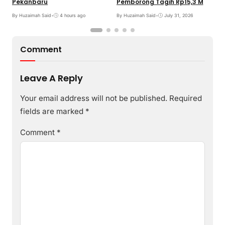
Pekanbaru
Pemborong Tagih Rp15,3 M
R
By Huzaimah Said
•
4 hours ago
By Huzaimah Said
•
July 31, 2026
B
Comment
Leave A Reply
Your email address will not be published.
Required
fields are marked
*
Comment
*