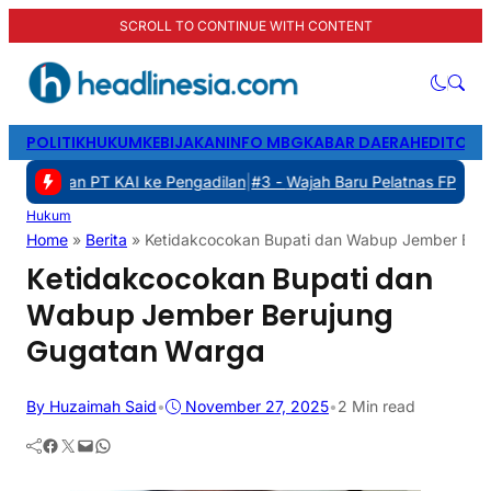
SCROLL TO CONTINUE WITH CONTENT
POLITIK
HUKUM
KEBIJAKAN
INFO MBG
KABAR DAERAH
EDITORI
a dan PT KAI ke Pengadilan
|
#3 -
Wajah Baru Pelatnas FPTI 2026: T
Hukum
Home
»
Berita
»
Ketidakcocokan Bupati dan Wabup Jember Ber
Ketidakcocokan Bupati dan
Wabup Jember Berujung
Gugatan Warga
By Huzaimah Said
•
November 27, 2025
•
2 Min read
Facebook
Twitter
Mail
WhatsApp