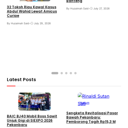
Banteng
I
F
32 Tokoh Riau Kawal Kasus
By Huzaimah Said
•
July 27, 2026
Abdul Wahid Lewat Amicus
B
Curiae
By Huzaimah Said
•
July 29, 2026
Latest Posts
Hukum
Kabar Daerah
Sengketa Revitalisasi Pasar
BAIC BJ40 Mobil Boss Sawit
Bawah Pekanbaru:
Unjuk Gigi di SIEXPO 2026
Pemborong Tagih Rp15,3 M
Pekanbaru