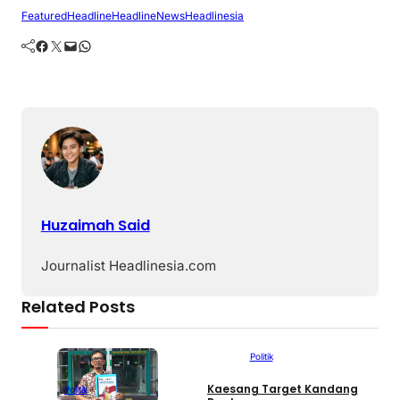
Featured
Headline
HeadlineNews
Headlinesia
Facebook
Twitter
Mail
WhatsApp
Huzaimah Said
Journalist Headlinesia.com
Related Posts
Politik
Kaesang Target Kandang
G
Politik