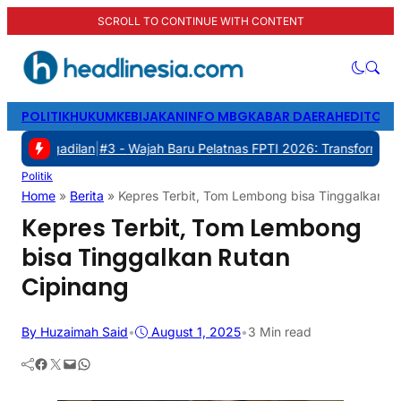
SCROLL TO CONTINUE WITH CONTENT
POLITIK
HUKUM
KEBIJAKAN
INFO MBG
KABAR DAERAH
EDITORI
lan
|
#3 -
Wajah Baru Pelatnas FPTI 2026: Transformasi Manajemen, T
Politik
Home
»
Berita
»
Kepres Terbit, Tom Lembong bisa Tinggalkan R
Kepres Terbit, Tom Lembong
bisa Tinggalkan Rutan
Cipinang
By Huzaimah Said
•
August 1, 2025
•
3 Min read
Facebook
Twitter
Mail
WhatsApp