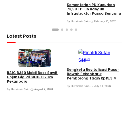
Kementerian PU Kucurkan
73,98 Triliun Bangun
Infrastruktur Pasca Bencana
By Huzaimah Said
•
February 21, 2026
Latest Posts
Hukum
Kabar Daerah
Sengketa Revitalisasi Pasar
BAIC BJ40 Mobil Boss Sawit
Bawah Pekanbaru:
Unjuk Gigi di SIEXPO 2026
Pemborong Tagih Rp15,3 M
Pekanbaru
By Huzaimah Said
•
July 31, 2026
By Huzaimah Said
•
August 7, 2026
T
H
R
B