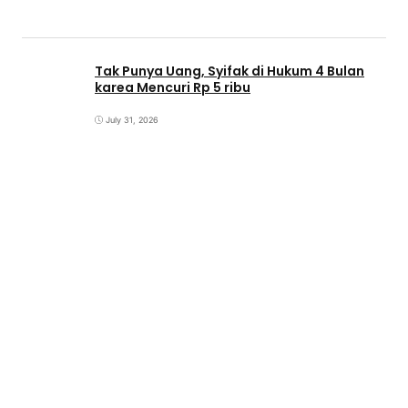
Tak Punya Uang, Syifak di Hukum 4 Bulan
karea Mencuri Rp 5 ribu
July 31, 2026