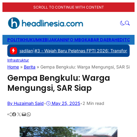
SCROLL TO CONTINUE WITH CONTENT
POLITIK
HUKUM
KEBIJAKAN
INFO MBG
KABAR DAERAH
EDITORI
ilan
|
#3 -
Wajah Baru Pelatnas FPTI 2026: Transformasi Manajemen, 
Infrastruktur
Home
»
Berita
»
Gempa Bengkulu: Warga Mengungsi, SAR Siap
Gempa Bengkulu: Warga
Mengungsi, SAR Siap
By Huzaimah Said
•
May 25, 2025
•
2 Min read
Facebook
Twitter
Mail
WhatsApp