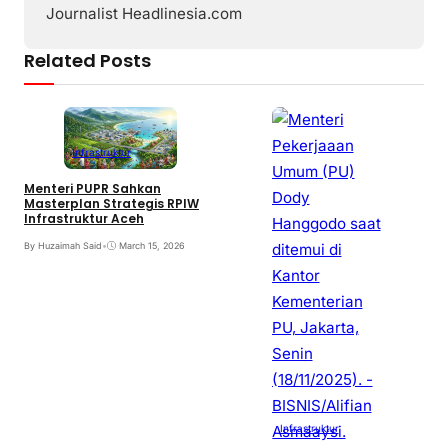
Journalist Headlinesia.com
Related Posts
B
Infrastruktur
d
T
Menteri PUPR Sahkan
Masterplan Strategis RPIW
B
Infrastruktur Aceh
By Huzaimah Said
•
March 15, 2026
Infrastruktur