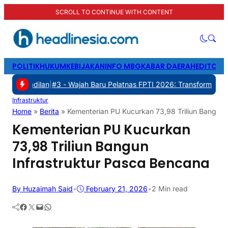
SCROLL TO CONTINUE WITH CONTENT
POLITIK
HUKUM
KEBIJAKAN
INFO MBG
KABAR DAERAH
EDITORI
an
|
#3 -
Wajah Baru Pelatnas FPTI 2026: Transformasi Manajemen, Tr
Infrastruktur
Home
»
Berita
»
Kementerian PU Kucurkan 73,98 Triliun Bangun 
Kementerian PU Kucurkan
73,98 Triliun Bangun
Infrastruktur Pasca Bencana
By Huzaimah Said
•
February 21, 2026
•
2 Min read
Facebook
Twitter
Mail
WhatsApp