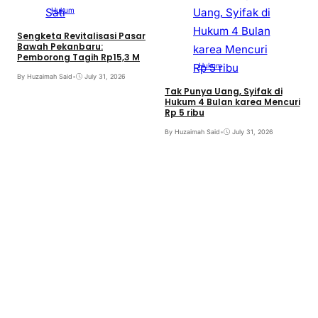
Hukum
Sengketa Revitalisasi Pasar
Bawah Pekanbaru:
Pemborong Tagih Rp15,3 M
Hukum
By Huzaimah Said
•
July 31, 2026
Tak Punya Uang, Syifak di
Hukum 4 Bulan karea Mencuri
Rp 5 ribu
B
By Huzaimah Said
•
July 31, 2026
T
I
B