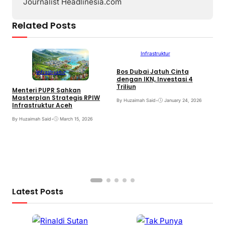
Journalist Headlinesia.com
Related Posts
Infrastruktur
Bos Dubai Jatuh Cinta
P
Infrastruktur
dengan IKN, Investasi 4
I
Triliun
J
Menteri PUPR Sahkan
Masterplan Strategis RPIW
By Huzaimah Said
•
January 24, 2026
B
Infrastruktur Aceh
By Huzaimah Said
•
March 15, 2026
Latest Posts