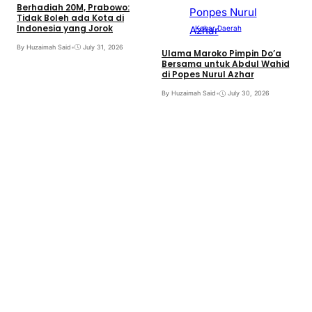
Berhadiah 20M, Prabowo:
Tidak Boleh ada Kota di
Indonesia yang Jorok
Kabar Daerah
By Huzaimah Said
•
July 31, 2026
Ulama Maroko Pimpin Do’a
Bersama untuk Abdul Wahid
di Popes Nurul Azhar
By Huzaimah Said
•
July 30, 2026
M
G
6
D
B