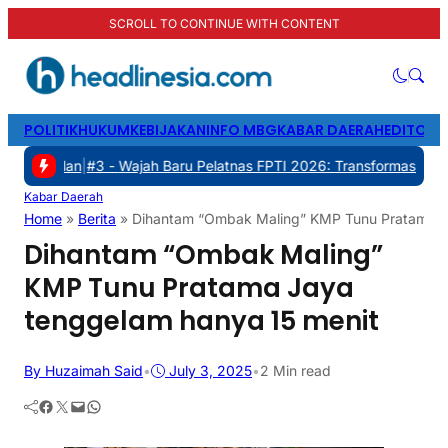
SCROLL TO CONTINUE WITH CONTENT
POLITIK
HUKUM
KEBIJAKAN
INFO MBG
KABAR DAERAH
EDITORI
#3 -
Wajah Baru Pelatnas FPTI 2026: Transformasi Manajemen, Tran
Kabar Daerah
Home
»
Berita
»
Dihantam “Ombak Maling” KMP Tunu Pratama J
Dihantam “Ombak Maling”
KMP Tunu Pratama Jaya
tenggelam hanya 15 menit
By Huzaimah Said
•
July 3, 2025
•
2 Min read
Facebook
Twitter
Mail
WhatsApp