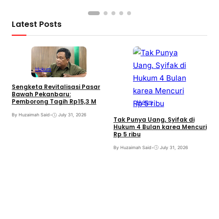
Latest Posts
Hukum
Sengketa Revitalisasi Pasar
B
Bawah Pekanbaru:
T
Pemborong Tagih Rp15,3 M
I
Hukum
By Huzaimah Said
•
July 31, 2026
B
Tak Punya Uang, Syifak di
Hukum 4 Bulan karea Mencuri
Rp 5 ribu
By Huzaimah Said
•
July 31, 2026