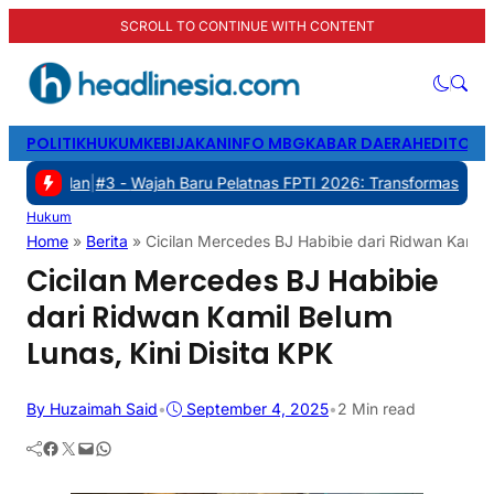
SCROLL TO CONTINUE WITH CONTENT
POLITIK
HUKUM
KEBIJAKAN
INFO MBG
KABAR DAERAH
EDITORI
|
#3 -
Wajah Baru Pelatnas FPTI 2026: Transformasi Manajemen, Tran
Hukum
Home
»
Berita
»
Cicilan Mercedes BJ Habibie dari Ridwan Kamil B
Cicilan Mercedes BJ Habibie
dari Ridwan Kamil Belum
Lunas, Kini Disita KPK
By Huzaimah Said
•
September 4, 2025
•
2 Min read
Facebook
Twitter
Mail
WhatsApp