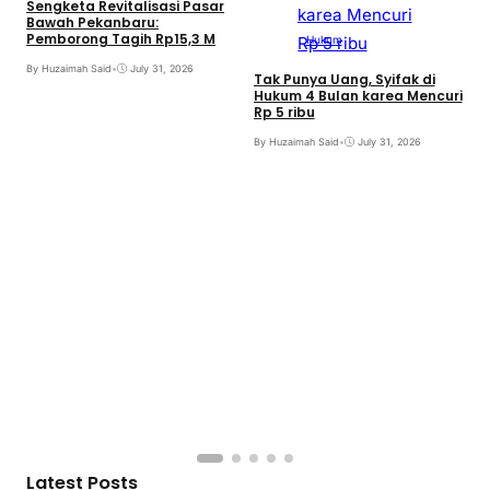
Sengketa Revitalisasi Pasar
Bawah Pekanbaru:
Pemborong Tagih Rp15,3 M
Hukum
By Huzaimah Said
•
July 31, 2026
Tak Punya Uang, Syifak di
Hukum 4 Bulan karea Mencuri
Rp 5 ribu
By Huzaimah Said
•
July 31, 2026
S
B
B
Latest Posts