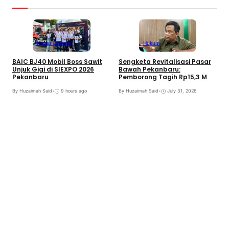
Kabar Daerah
Hukum
BAIC BJ40 Mobil Boss Sawit
Sengketa Revitalisasi Pasar
Unjuk Gigi di SIEXPO 2026
Bawah Pekanbaru:
Pekanbaru
Pemborong Tagih Rp15,3 M
By Huzaimah Said
•
9 hours ago
By Huzaimah Said
•
July 31, 2026
T
H
R
B