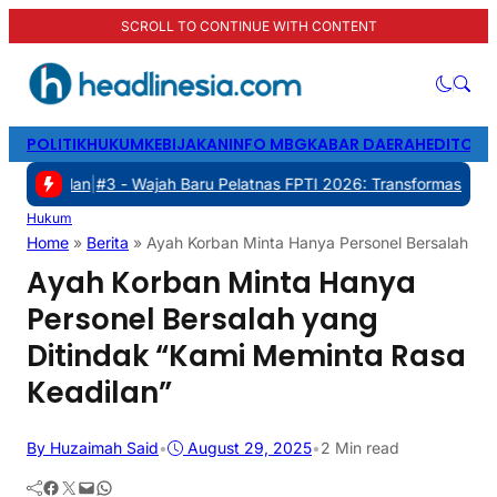
SCROLL TO CONTINUE WITH CONTENT
POLITIK
HUKUM
KEBIJAKAN
INFO MBG
KABAR DAERAH
EDITORI
|
#3 -
Wajah Baru Pelatnas FPTI 2026: Transformasi Manajemen, Tran
Hukum
Home
»
Berita
»
Ayah Korban Minta Hanya Personel Bersalah yan
Ayah Korban Minta Hanya
Personel Bersalah yang
Ditindak “Kami Meminta Rasa
Keadilan”
By Huzaimah Said
•
August 29, 2025
•
2 Min read
Facebook
Twitter
Mail
WhatsApp