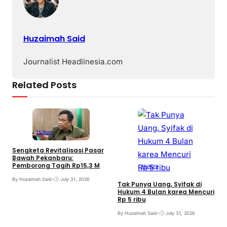
Huzaimah Said
Journalist Headlinesia.com
Related Posts
Hukum
Sengketa Revitalisasi Pasar
Bawah Pekanbaru:
Pemborong Tagih Rp15,3 M
Hukum
By Huzaimah Said
•
July 31, 2026
Tak Punya Uang, Syifak di
Hukum 4 Bulan karea Mencuri
Rp 5 ribu
By Huzaimah Said
•
July 31, 2026