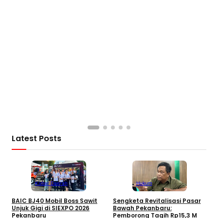
S
B
B
Latest Posts
Kabar Daerah
Hukum
BAIC BJ40 Mobil Boss Sawit
Sengketa Revitalisasi Pasar
Unjuk Gigi di SIEXPO 2026
Bawah Pekanbaru:
Pekanbaru
Pemborong Tagih Rp15,3 M