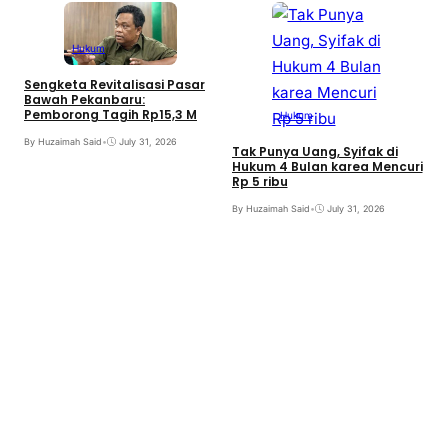
Hukum
Sengketa Revitalisasi Pasar
Bawah Pekanbaru:
Pemborong Tagih Rp15,3 M
Hukum
By Huzaimah Said
•
July 31, 2026
Tak Punya Uang, Syifak di
Hukum 4 Bulan karea Mencuri
Rp 5 ribu
By Huzaimah Said
•
July 31, 2026
S
B