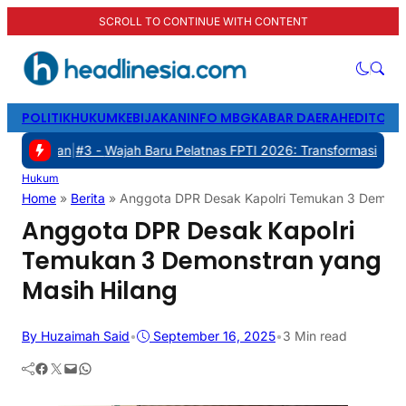
SCROLL TO CONTINUE WITH CONTENT
POLITIK
HUKUM
KEBIJAKAN
INFO MBG
KABAR DAERAH
EDITORI
#3 -
Wajah Baru Pelatnas FPTI 2026: Transformasi Manajemen, Tran
Hukum
Home
»
Berita
»
Anggota DPR Desak Kapolri Temukan 3 Demonst
Anggota DPR Desak Kapolri
Temukan 3 Demonstran yang
Masih Hilang
By Huzaimah Said
•
September 16, 2025
•
3 Min read
Facebook
Twitter
Mail
WhatsApp