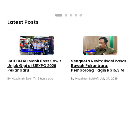
B
Latest Posts
Kabar Daerah
Hukum
BAIC BJ40 Mobil Boss Sawit
Sengketa Revitalisasi Pasar
Unjuk Gigi di SIEXPO 2026
Bawah Pekanbaru:
Pekanbaru
Pemborong Tagih Rp15,3 M
By Huzaimah Said
•
12 hours ago
By Huzaimah Said
•
July 31, 2026
T
H
R
B