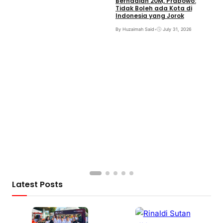
Berhadiah 20M, Prabowo:
B
Tidak Boleh ada Kota di
Indonesia yang Jorok
By Huzaimah Said
•
July 31, 2026
Latest Posts