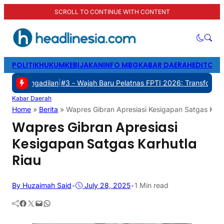
SCROLL TO CONTINUE WITH CONTENT
POLITIK
HUKUM
KEBIJAKAN
INFO MBG
KABAR DAERAH
EDITORI
adilan
|
#3 -
Wajah Baru Pelatnas FPTI 2026: Transformasi Manajemen
Kabar Daerah
Home
»
Berita
»
Wapres Gibran Apresiasi Kesigapan Satgas Karh
Wapres Gibran Apresiasi
Kesigapan Satgas Karhutla
Riau
By Huzaimah Said
•
July 28, 2025
•
1 Min read
Facebook
Twitter
Mail
WhatsApp