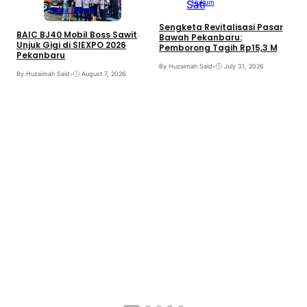
Hukum
Kabar Daerah
Sengketa Revitalisasi Pasar
BAIC BJ40 Mobil Boss Sawit
Bawah Pekanbaru:
Unjuk Gigi di SIEXPO 2026
Pemborong Tagih Rp15,3 M
Pekanbaru
By Huzaimah Said
•
July 31, 2026
By Huzaimah Said
•
August 7, 2026
T
H
R
B