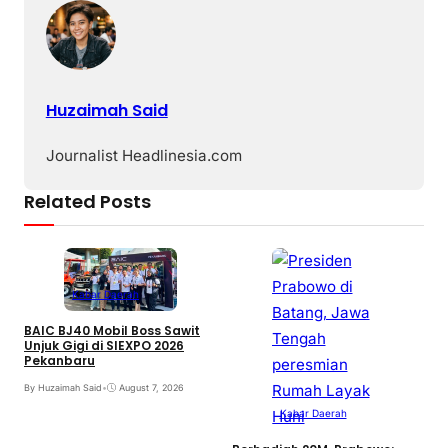
Huzaimah Said
Journalist Headlinesia.com
Related Posts
Kabar Daerah
BAIC BJ40 Mobil Boss Sawit
Unjuk Gigi di SIEXPO 2026
Pekanbaru
By Huzaimah Said
•
August 7, 2026
U
B
Kabar Daerah
d