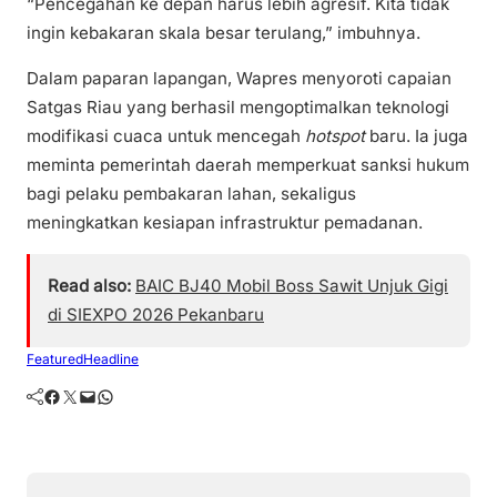
“Pencegahan ke depan harus lebih agresif. Kita tidak
ingin kebakaran skala besar terulang,” imbuhnya.
Dalam paparan lapangan, Wapres menyoroti capaian
Satgas Riau yang berhasil mengoptimalkan teknologi
modifikasi cuaca untuk mencegah
hotspot
baru. Ia juga
meminta pemerintah daerah memperkuat sanksi hukum
bagi pelaku pembakaran lahan, sekaligus
meningkatkan kesiapan infrastruktur pemadanan.
Read also:
BAIC BJ40 Mobil Boss Sawit Unjuk Gigi
di SIEXPO 2026 Pekanbaru
Featured
Headline
Facebook
Twitter
Mail
WhatsApp