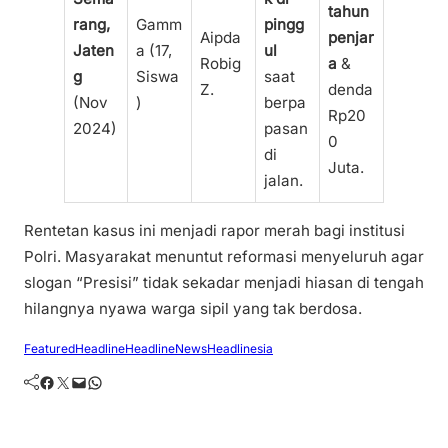
tahun
rang,
Gamm
pingg
Aipda
penjar
Jaten
a (17,
ul
Robig
a
&
g
Siswa
saat
Z.
denda
(Nov
)
berpa
Rp20
2024)
pasan
0
di
Juta.
jalan.
Rentetan kasus ini menjadi rapor merah bagi institusi
Polri. Masyarakat menuntut reformasi menyeluruh agar
slogan “Presisi” tidak sekadar menjadi hiasan di tengah
hilangnya nyawa warga sipil yang tak berdosa.
Featured
Headline
HeadlineNews
Headlinesia
Facebook
Twitter
Mail
WhatsApp