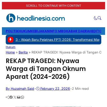
SCROLL TO CONTINUE WITH CONTENT
POLITIK
HUKUM
KEBIJAKAN
INFO MBG
KABAR DAERAH
EDITORI
ajah Baru Pelatnas FPTI 2026: Transformasi Manajemen, Transparans
Hukum
Home
»
Berita
»
REKAP TRAGEDI: Nyawa Warga di Tangan Okn
REKAP TRAGEDI: Nyawa
Warga di Tangan Oknum
Aparat (2024-2026)
By Huzaimah Said
•
February 22, 2026
•
2 Min read
Facebook
Twitter
Mail
WhatsApp