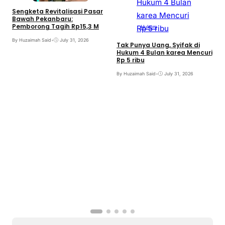
Sengketa Revitalisasi Pasar
Bawah Pekanbaru:
Pemborong Tagih Rp15,3 M
Hukum
By Huzaimah Said
•
July 31, 2026
Tak Punya Uang, Syifak di
Hukum 4 Bulan karea Mencuri
Rp 5 ribu
B
By Huzaimah Said
•
July 31, 2026
T
I
B