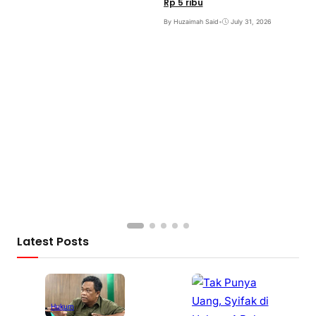
Rp 5 ribu
By Huzaimah Said
•
July 31, 2026
S
B
B
Latest Posts
Hukum