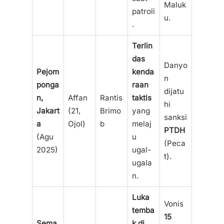
Maluk
patroli
u.
.
Terlin
das
Danyo
Pejom
kenda
n
ponga
raan
dijatu
n,
Affan
Rantis
taktis
hi
Jakart
(21,
Brimo
yang
sanksi
a
Ojol)
b
melaj
PTDH
(Agu
u
(Peca
2025)
ugal-
t).
ugala
n.
Luka
Vonis
temba
15
Sema
k di