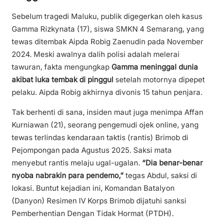
Sebelum tragedi Maluku, publik digegerkan oleh kasus
Gamma Rizkynata (17), siswa SMKN 4 Semarang, yang
tewas ditembak Aipda Robig Zaenudin pada November
2024. Meski awalnya dalih polisi adalah melerai
tawuran, fakta mengungkap
Gamma meninggal dunia
akibat luka tembak di pinggul
setelah motornya dipepet
pelaku. Aipda Robig akhirnya divonis 15 tahun penjara.
Tak berhenti di sana, insiden maut juga menimpa Affan
Kurniawan (21), seorang pengemudi ojek online, yang
tewas terlindas kendaraan taktis (rantis) Brimob di
Pejompongan pada Agustus 2025. Saksi mata
menyebut rantis melaju ugal-ugalan.
“Dia benar-benar
nyoba nabrakin para pendemo,”
tegas Abdul, saksi di
lokasi. Buntut kejadian ini, Komandan Batalyon
(Danyon) Resimen IV Korps Brimob dijatuhi sanksi
Pemberhentian Dengan Tidak Hormat (PTDH).