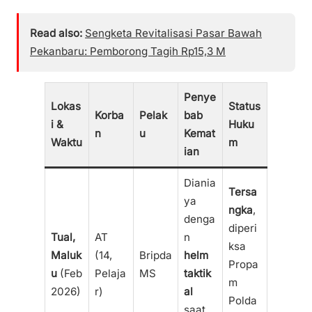
Read also:
Sengketa Revitalisasi Pasar Bawah
Pekanbaru: Pemborong Tagih Rp15,3 M
Penye
Lokas
Status
Korba
Pelak
bab
i &
Huku
n
u
Kemat
Waktu
m
ian
Diania
Tersa
ya
ngka
,
denga
diperi
Tual,
AT
n
ksa
Maluk
(14,
Bripda
helm
Propa
u
(Feb
Pelaja
MS
taktik
m
2026)
r)
al
Polda
saat