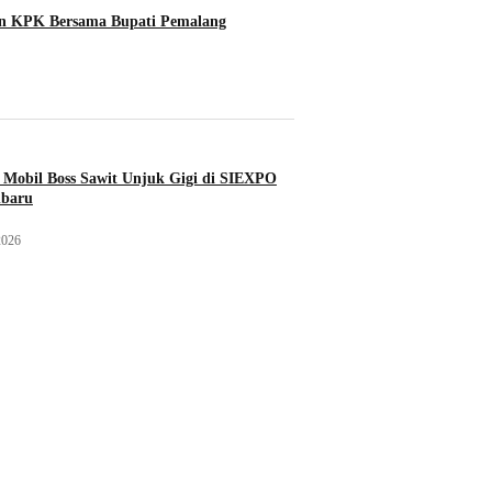
an KPK Bersama Bupati Pemalang
Mobil Boss Sawit Unjuk Gigi di SIEXPO
nbaru
2026