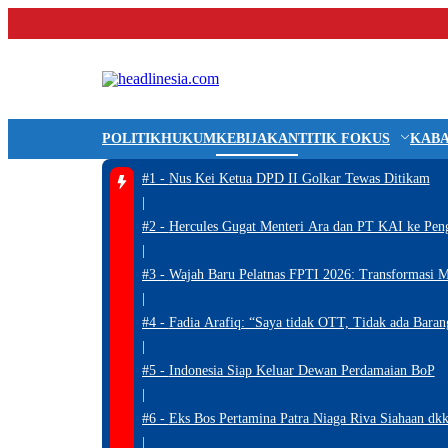
POLITIK
HUKUM
KEBIJAKAN
TITIK FOKUS
KABA
#1 -
Nus Kei Ketua DPD II Golkar Tewas Ditikam
|
#2 -
Hercules Gugat Menteri Ara dan PT KAI ke Pen
|
#3 -
Wajah Baru Pelatnas FPTI 2026: Transformasi M
|
#4 -
Fadia Arafiq: “Saya tidak OTT, Tidak ada Bara
|
#5 -
Indonesia Siap Keluar Dewan Perdamaian BoP
|
#6 -
Eks Bos Pertamina Patra Niaga Riva Siahaan dkk
|