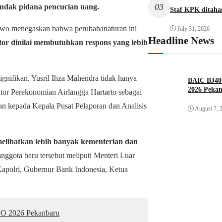
03
indak pidana pencucian uang.
Staf KPK ditah
owo menegaskan bahwa perubahanaturan ini
July 31, 2026
Headline News
tor dinilai membutuhkan respons yang lebih
nifikan. Yusril Ihza Mahendra tidak hanya
BAIC BJ40 
2026 Peka
tor Perekonomian Airlangga Hartarto sebagai
kan kepada Kepala Pusat Pelaporan dan Analisis
August 7, 
elibatkan lebih banyak kementerian dan
nggota baru tersebut meliputi Menteri Luar
apolri, Gubernur Bank Indonesia, Ketua
PO 2026 Pekanbaru