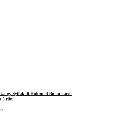
Uang, Syifak di Hukum 4 Bulan karea
 5 ribu
026
Kebijakan
Keb
bok Dapur MBG
Beda Efek MBG: Pekanbaru Panen
Kado HUT