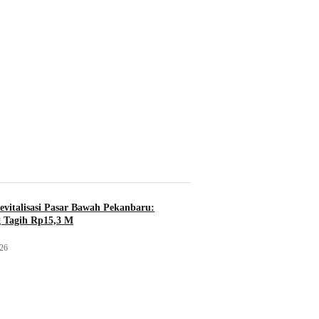
evitalisasi Pasar Bawah Pekanbaru:
 Tagih Rp15,3 M
026