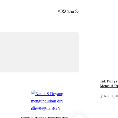
Facebook
Twitter
Mail
WhatsApp
Tak Punya 
Mencuri Rp
July 31, 2
Kebijakan
Kebijakan
Mitra Ancam Gem