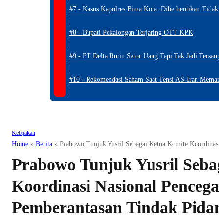
#7 -
Kasus Kapolres Bima Kota: Diberhentikan Tidak 
|
#8 -
Bupati Pekalongan Terjaring OTT KPK
|
#9 -
PT Delta Rutin Setor Uang Tapi Tak Jadi Tersan
|
#10 -
Rekomendasi Saham Saat Tensi AS-Iran Mema
|
Kebijakan
Home
»
Berita
»
Prabowo Tunjuk Yusril Sebagai Ketua Komite Koordinas
Prabowo Tunjuk Yusril Seba
Koordinasi Nasional Penceg
Pemberantasan Tindak Pida