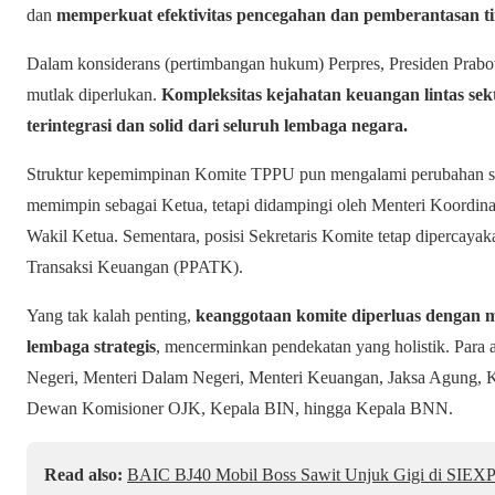
dan
memperkuat efektivitas pencegahan dan pemberantasan t
Dalam konsiderans (pertimbangan hukum) Perpres, Presiden Prab
mutlak diperlukan.
Kompleksitas kejahatan keuangan lintas sek
terintegrasi dan solid dari seluruh lembaga negara.
Struktur kepemimpinan Komite TPPU pun mengalami perubahan sig
memimpin sebagai Ketua, tetapi didampingi oleh Menteri Koordina
Wakil Ketua. Sementara, posisi Sekretaris Komite tetap dipercaya
Transaksi Keuangan (PPATK).
Yang tak kalah penting,
keanggotaan komite diperluas dengan m
lembaga strategis
, mencerminkan pendekatan yang holistik. Para a
Negeri, Menteri Dalam Negeri, Menteri Keuangan, Jaksa Agung, K
Dewan Komisioner OJK, Kepala BIN, hingga Kepala BNN.
Read also:
BAIC BJ40 Mobil Boss Sawit Unjuk Gigi di SIEX