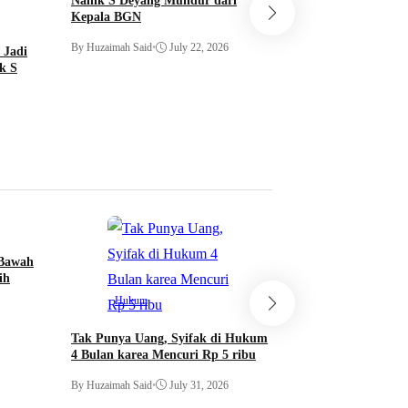
Nanik S Deyang Mundur dari
Kepala BGN
By Huzaimah Said
•
Ju
By Huzaimah Said
•
July 22, 2026
 Jadi
k S
 Bawah
Kabar Daerah
ih
Hukum
Berhadiah 20M, Pr
Boleh ada Kota di 
Tak Punya Uang, Syifak di Hukum
Jorok
4 Bulan karea Mencuri Rp 5 ribu
By Huzaimah Said
•
Ju
By Huzaimah Said
•
July 31, 2026