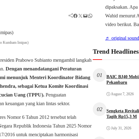
dipaksakan. Apa
Facebook
Twitter
Mail
WhatsApp
Wahid menurut Ah
video berikut. B
♬ original sound
nko Kumham Imipas)
Trend Headlines
esiden Prabowo Subianto mengambil langkah
an.
Dengan menandatangani Peraturan
01
BAIC BJ40 Mobil
esmi menunjuk Menteri Koordinator Bidang
Pekanbaru
hendra, sebagai Ketua Komite Koordinasi
August 7, 2026
cucian Uang (TPPU).
Penguatan
n keuangan yang kian lintas sektor.
02
Sengketa Revita
Tagih Rp15,3 M
es Nomor 6 Tahun 2012 tersebut telah
 Negara Republik Indonesia Tahun 2025 Nomor
July 31, 2026
117/2016 untuk menciptakan harmonisasi