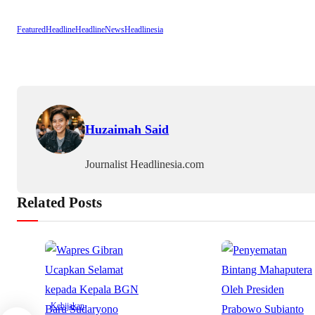
Featured
Headline
HeadlineNews
Headlinesia
Huzaimah Said
Journalist Headlinesia.com
Related Posts
Kebijakan