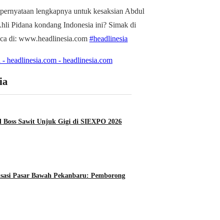
 pernyataan lengkapnya untuk kesaksian Abdul
li Pidana kondang Indonesia ini? Simak di
aca di: www.headlinesia.com
#headlinesia
 - headlinesia.com - headlinesia.com
ia
 Boss Sawit Unjuk Gigi di SIEXPO 2026
lisasi Pasar Bawah Pekanbaru: Pemborong