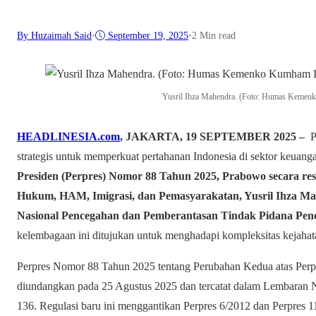
By Huzaimah Said
•
September 19, 2025
•
2 Min read
Yusril Ihza Mahendra. (Foto: Humas Keme
HEADLINESIA.com
, JAKARTA, 19 SEPTEMBER 2025 –
Pr
strategis untuk memperkuat pertahanan Indonesia di sektor keuang
Presiden (Perpres) Nomor 88 Tahun 2025, Prabowo secara r
Hukum, HAM, Imigrasi, dan Pemasyarakatan, Yusril Ihza Ma
Nasional Pencegahan dan Pemberantasan Tindak Pidana Pen
kelembagaan ini ditujukan untuk menghadapi kompleksitas kejahata
Perpres Nomor 88 Tahun 2025 tentang Perubahan Kedua atas Perpr
diundangkan pada 25 Agustus 2025 dan tercatat dalam Lembaran
136. Regulasi baru ini menggantikan Perpres 6/2012 dan Perpres 