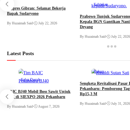
Kebijakan
Wapres Gibran: Selamat Bekerja
Bapak Sudaryono
Prabowo Tunjuk Sudaryono
Kepala BGN Gantikan Nani
By Huzaimah Said
•
July 22, 2026
Deyang
By Huzaimah Said
•
July 22, 2026
Latest Posts
Hukum
Kabar Daerah
Sengketa Revitalisasi Pasar
Pekanbaru: Pemborong Tag
BAIC BJ40 Mobil Boss Sawit Unjuk
Rp15,3 M
Gigi di SIEXPO 2026 Pekanbaru
By Huzaimah Said
•
July 31, 2026
By Huzaimah Said
•
August 7, 2026