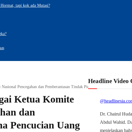
Hormat, tapi kok ada Mutasi?
gka?
nas
Headline Video
i Nasional Pencegahan dan Pemberantasan Tindak Pidana Pencucian Uang
gai Ketua Komite
@headlinesia.co
ahan dan
Dr. Chairul Huda
na Pencucian Uang
Abdul Wahid. D
menjelaskan bah