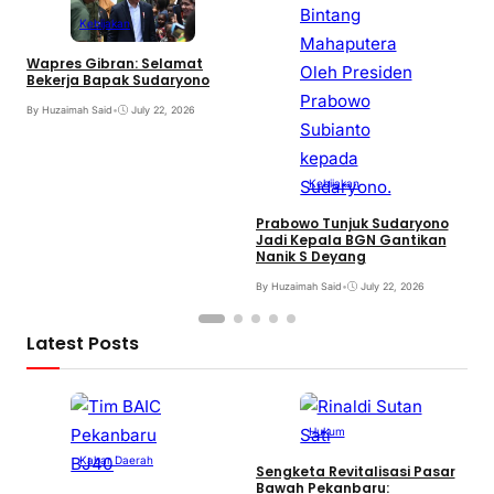
Kebijakan
Wapres Gibran: Selamat
Bekerja Bapak Sudaryono
By Huzaimah Said
•
July 22, 2026
N
K
Kebijakan
B
Prabowo Tunjuk Sudaryono
Jadi Kepala BGN Gantikan
Nanik S Deyang
By Huzaimah Said
•
July 22, 2026
Latest Posts
Hukum
Kabar Daerah
Sengketa Revitalisasi Pasar
Bawah Pekanbaru: