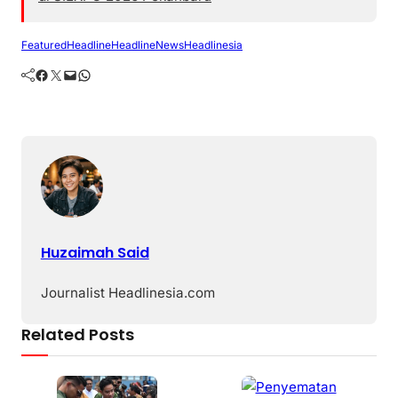
Featured
Headline
HeadlineNews
Headlinesia
Facebook
Twitter
Mail
WhatsApp
Huzaimah Said
Journalist Headlinesia.com
Related Posts