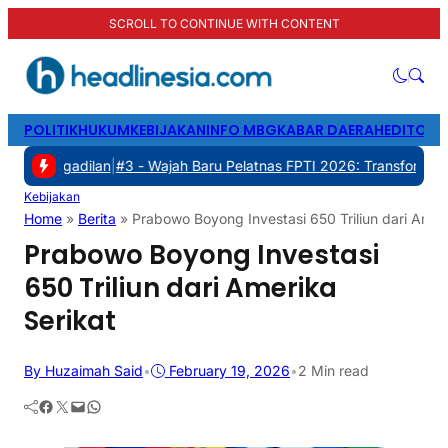
SCROLL TO CONTINUE WITH CONTENT
POLITIK
HUKUM
KEBIJAKAN
INFO MBG
KABAR DAERAH
EDITORI
dilan
|
#3 -
Wajah Baru Pelatnas FPTI 2026: Transformasi Manajemen,
Kebijakan
Home
»
Berita
»
Prabowo Boyong Investasi 650 Triliun dari Ameri
Prabowo Boyong Investasi
650 Triliun dari Amerika
Serikat
By Huzaimah Said
•
February 19, 2026
•
2 Min read
Facebook
Twitter
Mail
WhatsApp