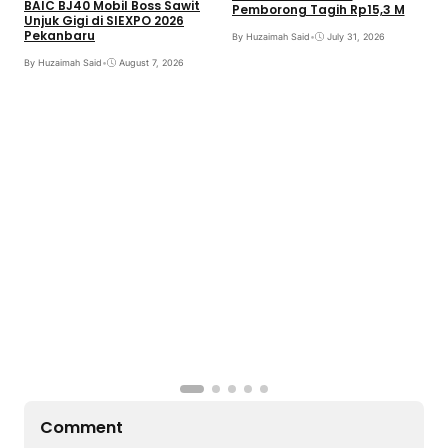
BAIC BJ40 Mobil Boss Sawit
Pemborong Tagih Rp15,3 M
Unjuk Gigi di SIEXPO 2026
Pekanbaru
By Huzaimah Said
•
July 31, 2026
T
By Huzaimah Said
•
August 7, 2026
H
R
B
Comment