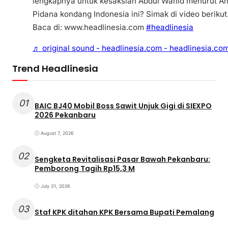
lengkapnya untuk kesaksian Abdul Wahid menurut Ah
Pidana kondang Indonesia ini? Simak di video berikut
Baca di: www.headlinesia.com
#headlinesia
♬ original sound - headlinesia.com - headlinesia.co
Trend Headlinesia
01
BAIC BJ40 Mobil Boss Sawit Unjuk Gigi di SIEXPO
2026 Pekanbaru
August 7, 2026
02
Sengketa Revitalisasi Pasar Bawah Pekanbaru:
Pemborong Tagih Rp15,3 M
July 31, 2026
03
Staf KPK ditahan KPK Bersama Bupati Pemalang