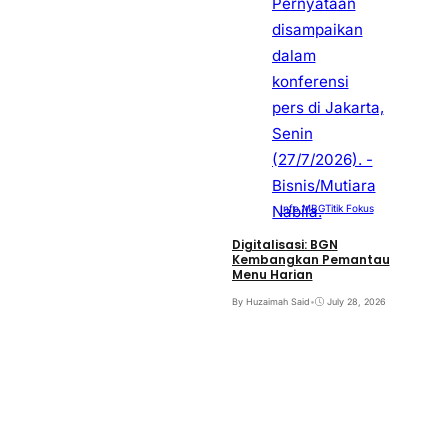
Info MBG
Titik Fokus
Digitalisasi: BGN
Kembangkan Pemantau
Menu Harian
By Huzaimah Said
•
July 28, 2026