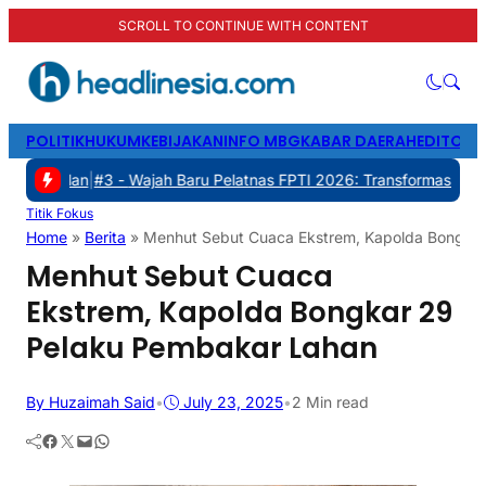
SCROLL TO CONTINUE WITH CONTENT
POLITIK
HUKUM
KEBIJAKAN
INFO MBG
KABAR DAERAH
EDITORI
#3 -
Wajah Baru Pelatnas FPTI 2026: Transformasi Manajemen, Tran
Titik Fokus
Home
»
Berita
»
Menhut Sebut Cuaca Ekstrem, Kapolda Bongka
Menhut Sebut Cuaca
Ekstrem, Kapolda Bongkar 29
Pelaku Pembakar Lahan
By Huzaimah Said
•
July 23, 2025
•
2 Min read
Facebook
Twitter
Mail
WhatsApp