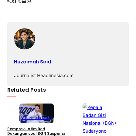
Facebook
Twitter
Mail
WhatsApp
Huzaimah Said
Journalist Headlinesia.com
Related Posts
Info MBG
Titik Fokus
Pemprov Jatim Beri
Dukungan soal BGN Suspensi