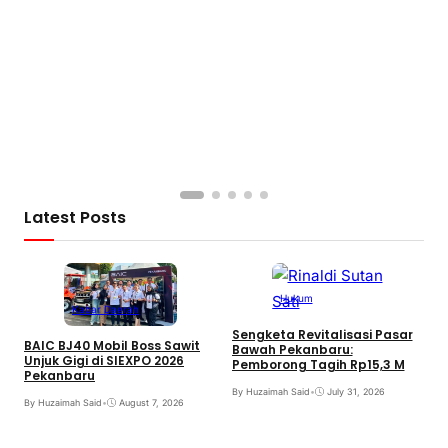
Latest Posts
Hukum
Kabar Daerah
Sengketa Revitalisasi Pasar
BAIC BJ40 Mobil Boss Sawit
Bawah Pekanbaru:
Unjuk Gigi di SIEXPO 2026
Pemborong Tagih Rp15,3 M
Pekanbaru
By Huzaimah Said
•
July 31, 2026
By Huzaimah Said
•
August 7, 2026
T
H
R