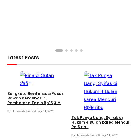
Latest Posts
Hukum
Sengketa Revitalisasi Pasar
Bawah Pekanbaru:
Pemborong Tagih Rp15,3 M
Hukum
By Huzaimah Said
•
July 31, 2026
Tak Punya Uang, Syifak di
Hukum 4 Bulan karea Mencuri
Rp 5 ribu
B
By Huzaimah Said
•
July 31, 2026