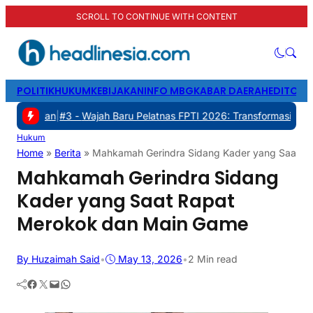
SCROLL TO CONTINUE WITH CONTENT
POLITIK
HUKUM
KEBIJAKAN
INFO MBG
KABAR DAERAH
EDITORI
|
#3 -
Wajah Baru Pelatnas FPTI 2026: Transformasi Manajemen, Tran
Hukum
Home
»
Berita
»
Mahkamah Gerindra Sidang Kader yang Saat R
Mahkamah Gerindra Sidang
Kader yang Saat Rapat
Merokok dan Main Game
By Huzaimah Said
•
May 13, 2026
•
2 Min read
Facebook
Twitter
Mail
WhatsApp