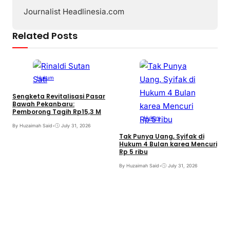
Journalist Headlinesia.com
Related Posts
Hukum
Sengketa Revitalisasi Pasar
S
Bawah Pekanbaru:
B
Pemborong Tagih Rp15,3 M
Hukum
B
By Huzaimah Said
•
July 31, 2026
Tak Punya Uang, Syifak di
Hukum 4 Bulan karea Mencuri
Rp 5 ribu
By Huzaimah Said
•
July 31, 2026