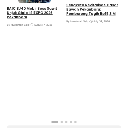
Sengketa Revitalisasi Pasar
BAIC BJ40 Mobil Boss Sawit
Bawah Pekanbaru:
Unjuk Gigi di SIEXPO 2026
Pemborong Tagih Rp15,3 M
Pekanbaru
By Huzaimah Said
•
July 31, 2026
By Huzaimah Said
•
August 7, 2026
T
H
R
B