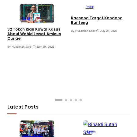
Politik
Kaesang Target Kandang
G
Politik
Banteng
I
F
32 Tokoh Riau Kawal Kasus
By Huzaimah Said
•
July 27, 2026
Abdul Wahid Lewat Amicus
B
Curiae
By Huzaimah Said
•
July 29, 2026
Latest Posts
Hukum
Kabar Daerah