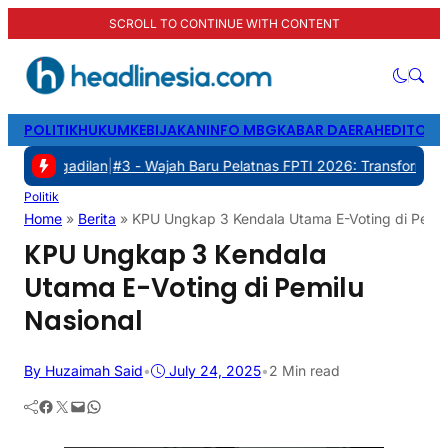
SCROLL TO CONTINUE WITH CONTENT
POLITIK
HUKUM
KEBIJAKAN
INFO MBG
KABAR DAERAH
EDITORI
dilan
|
#3 -
Wajah Baru Pelatnas FPTI 2026: Transformasi Manajemen,
Politik
Home
»
Berita
»
KPU Ungkap 3 Kendala Utama E-Voting di Pemil
KPU Ungkap 3 Kendala
Utama E-Voting di Pemilu
Nasional
By Huzaimah Said
•
July 24, 2025
•
2 Min read
Facebook
Twitter
Mail
WhatsApp