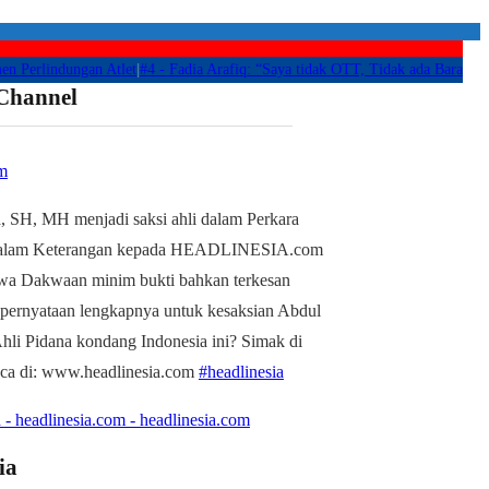
lindungan Atlet
|
#4 -
Fadia Arafiq: “Saya tidak OTT, Tidak ada Barang Bukti 
 Channel
m
, SH, MH menjadi saksi ahli dalam Perkara
alam Keterangan kepada HEADLINESIA.com
wa Dakwaan minim bukti bahkan terkesan
 pernyataan lengkapnya untuk kesaksian Abdul
li Pidana kondang Indonesia ini? Simak di
aca di: www.headlinesia.com
#headlinesia
 - headlinesia.com - headlinesia.com
ia