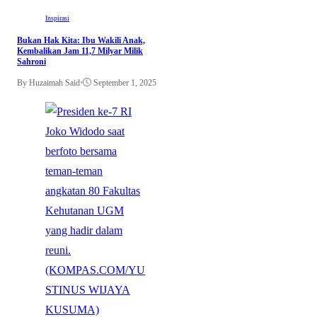
Inspirasi
Bukan Hak Kita: Ibu Wakili Anak,
Kembalikan Jam 11,7 Milyar Milik
Sahroni
By Huzaimah Said
•
September 1, 2025