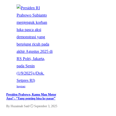
Inspirasi
Presiden Prabowo, Kamu Mau Motor
Apa? : “Yang penting bisa ke pasar”
By Huzaimah Said
•
September 3, 2025