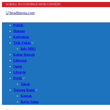
SCROLL TO CONTINUE WITH CONTENT
Politik
Hukum
Kebijakan
Titik Fokus
Info MBG
Kabar Daerah
Editorial
Opini
Lifestyle
Profil
Tokoh
Tentang Kami
Kontak
Kerja Sama