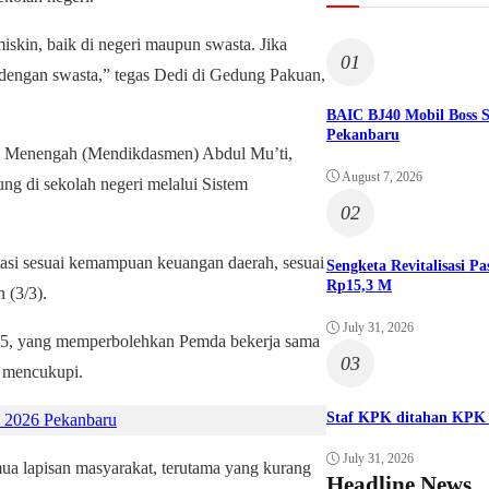
skin, baik di negeri maupun swasta. Jika
01
dengan swasta,” tegas Dedi di Gedung Pakuan,
BAIC BJ40 Mobil Boss 
Pekanbaru
dan Menengah (Mendikdasmen) Abdul Mu’ti,
August 7, 2026
ng di sekolah negeri melalui Sistem
02
itasi sesuai kemampuan keuangan daerah, sesuai
Sengketa Revitalisasi 
Rp15,3 M
 (3/3).
July 31, 2026
025, yang memperbolehkan Pemda bekerja sama
03
k mencukupi.
Staf KPK ditahan KPK 
 2026 Pekanbaru
July 31, 2026
a lapisan masyarakat, terutama yang kurang
Headline News