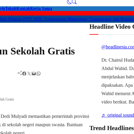
yle
Tokoh
Kontak
Kerja Sama
elatnas FPTI 2026: Transformasi Manajemen, Transparansi, dan Komitmen Per
Headline Video
@headlinesia.co
n Sekolah Gratis
Dr. Chairul Huda
Abdul Wahid. D
Facebook
Twitter
Mail
WhatsApp
menjelaskan bah
dipaksakan. Apa
Wahid menurut Ah
lah Gratis
video berikut. B
♬ original sound
Dedi Mulyadi memastikan pemerintah provinsi
k di sekolah negeri maupun swasta. Bantuan
Trend Headlines
ekolah negeri.