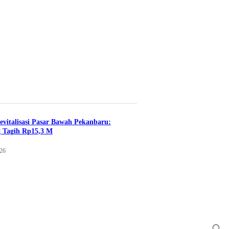
evitalisasi Pasar Bawah Pekanbaru:
 Tagih Rp15,3 M
026