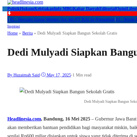
Politik
Hukum
Kebijakan
Info MBG
Kabar Daerah
Editorial
Opini
Lifest
#2 -
Hercules Gugat Menteri Ara dan PT KAI ke Pengadilan
|
#3 -
Wajah Baru P
Inspirasi
Home
»
Berita
»
Dedi Mulyadi Siapkan Bangun Sekolah Gratis
Dedi Mulyadi Siapkan Bangu
By Huzaimah Said
•
May 17, 2025
•
1 Min read
Dedi Mulyadi Siapkan Bangun Seko
Headlinesia.com
, Bandung, 16 Mei 2025
– Gubernur Jawa Barat 
akan memberikan bantuan pendidikan bagi masyarakat miskin, bai
senilai Rp600 miliar disiapkan untuk siswa yang tidak diterima di s