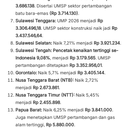
3.686.138
. Disertai UMSP sektor pertambangan
batu bara-emas
(Rp 3.714.130)
.
Sulawesi Tenggara:
UMP 2026 menjadi
Rp
3.306.496,18
. UMSP sektor konstruksi naik jadi
Rp
3.437.546,64
.
Sulawesi Selatan:
Naik 7,21% menjadi
Rp 3.921.234
.
Sulawesi Tengah:
Pencetak kenaikan tertinggi se-
Indonesia 9,08%
, menjadi
Rp 3.179.565
. UMSP
pertambangan ditetapkan
Rp 3.352.956,01
.
Gorontalo:
Naik 5,7% menjadi
Rp 3.405.144
.
Nusa Tenggara Barat (NTB):
Naik 2,72%
menjadi
Rp 2.673.861
.
Nusa Tenggara Timur (NTT):
Naik 5,45%
menjadi
Rp 2.455.898
.
Papua Barat:
Naik 6,25% menjadi
Rp 3.841.000
.
Juga menetapkan UMSP pertambangan dan gas
alam tertinggi,
Rp 5.880.000
.