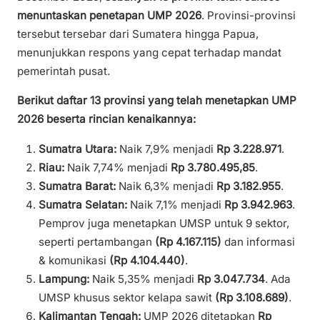
menuntaskan penetapan UMP 2026
. Provinsi-provinsi
tersebut tersebar dari Sumatera hingga Papua,
menunjukkan respons yang cepat terhadap mandat
pemerintah pusat.
Berikut daftar 13 provinsi yang telah menetapkan UMP
2026 beserta rincian kenaikannya:
Sumatra Utara:
Naik 7,9% menjadi
Rp 3.228.971
.
Riau:
Naik 7,74% menjadi
Rp 3.780.495,85
.
Sumatra Barat:
Naik 6,3% menjadi
Rp 3.182.955
.
Sumatra Selatan:
Naik 7,1% menjadi
Rp 3.942.963
.
Pemprov juga menetapkan UMSP untuk 9 sektor,
seperti pertambangan
(Rp 4.167.115)
dan informasi
& komunikasi
(Rp 4.104.440)
.
Lampung:
Naik 5,35% menjadi
Rp 3.047.734
. Ada
UMSP khusus sektor kelapa sawit
(Rp 3.108.689)
.
Kalimantan Tengah:
UMP 2026 ditetapkan
Rp