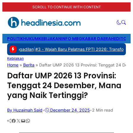
SCROLL TO CONTINUE WITH CONTENT
POLITIK
HUKUM
KEBIJAKAN
INFO MBG
KABAR DAERAH
EDITORI
gadilan
|
#3 -
Wajah Baru Pelatnas FPTI 2026: Transformasi Manajeme
Kebijakan
Home
»
Berita
»
Daftar UMP 2026 13 Provinsi: Tenggat 24 Dese
Daftar UMP 2026 13 Provinsi:
Tenggat 24 Desember, Mana
yang Naik Tertinggi?
By Huzaimah Said
•
December 24, 2025
•
2 Min read
Facebook
Twitter
Mail
WhatsApp