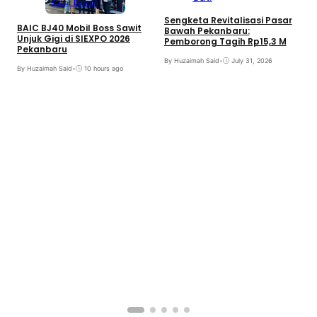
Kabar Daerah
Sengketa Revitalisasi Pasar
BAIC BJ40 Mobil Boss Sawit
Bawah Pekanbaru:
Unjuk Gigi di SIEXPO 2026
Pemborong Tagih Rp15,3 M
Pekanbaru
By Huzaimah Said
•
July 31, 2026
By Huzaimah Said
•
10 hours ago
T
H
R
B