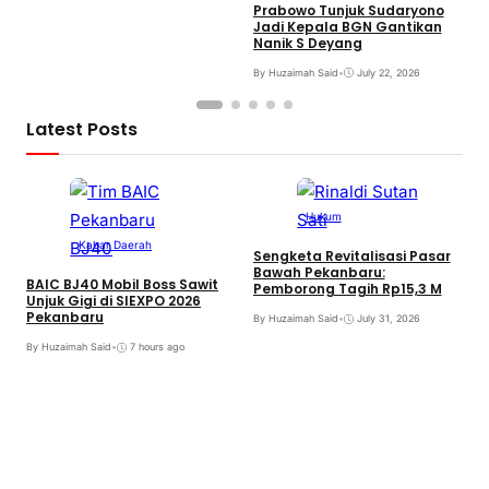
Prabowo Tunjuk Sudaryono
Jadi Kepala BGN Gantikan
Nanik S Deyang
By Huzaimah Said
•
July 22, 2026
Latest Posts
Hukum
Kabar Daerah
Sengketa Revitalisasi Pasar
Bawah Pekanbaru:
BAIC BJ40 Mobil Boss Sawit
Pemborong Tagih Rp15,3 M
Unjuk Gigi di SIEXPO 2026
Pekanbaru
By Huzaimah Said
•
July 31, 2026
T
By Huzaimah Said
•
7 hours ago
H
R
B