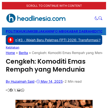
SCROLL TO CONTINUE WITH CONTENT
POLITIK
HUKUM
KEBIJAKAN
INFO MBG
KABAR DAERAH
EDITORI
3 -
Wajah Baru Pelatnas FPTI 2026: Transformasi Manajemen, Transp
Kebijakan
Home
»
Berita
»
Cengkeh: Komoditi Emas Rempah yang Mendun
Cengkeh: Komoditi Emas
Rempah yang Mendunia
By Huzaimah Said
•
May 14, 2025
•
2 Min read
Facebook
Twitter
Mail
WhatsApp