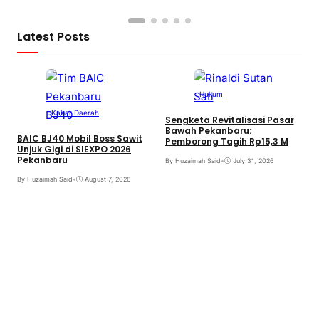
Latest Posts
Hukum
Kabar Daerah
Sengketa Revitalisasi Pasar
Bawah Pekanbaru:
BAIC BJ40 Mobil Boss Sawit
Pemborong Tagih Rp15,3 M
Unjuk Gigi di SIEXPO 2026
Pekanbaru
By Huzaimah Said
•
July 31, 2026
T
By Huzaimah Said
•
August 7, 2026
H
R
B