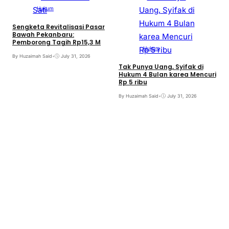
Hukum
Sengketa Revitalisasi Pasar
Bawah Pekanbaru:
Pemborong Tagih Rp15,3 M
Hukum
By Huzaimah Said
•
July 31, 2026
Tak Punya Uang, Syifak di
Hukum 4 Bulan karea Mencuri
Rp 5 ribu
By Huzaimah Said
•
July 31, 2026
S
B
B