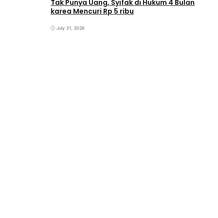
Tak Punya Uang, Syifak di Hukum 4 Bulan
karea Mencuri Rp 5 ribu
July 31, 2026