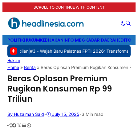
SCROLL TO CONTINUE WITH CONTENT
POLITIK
HUKUM
KEBIJAKAN
INFO MBG
KABAR DAERAH
EDITORI
n
|
#3 -
Wajah Baru Pelatnas FPTI 2026: Transformasi Manajemen, Tra
Hukum
Home
»
Berita
»
Beras Oplosan Premium Rugikan Konsumen Rp 99
Beras Oplosan Premium
Rugikan Konsumen Rp 99
Triliun
By Huzaimah Said
•
July 15, 2025
•
3 Min read
Facebook
Twitter
Mail
WhatsApp