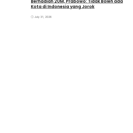
Berhadiah 20M, Prabowo: Tidak Boleh ada
Kota di Indonesia yang Jorok
July 31, 2026